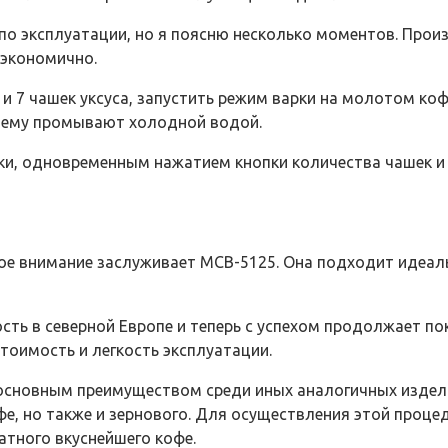
по эксплуатации, но я поясню несколько моментов. Прои
 экономично.
и 7 чашек уксуса, запустить режим варки на молотом коф
стему промывают холодной водой.
и, одновременным нажатием кнопки количества чашек и 
ое внимание заслуживает MCB-5125. Она подходит идеал
ть в северной Европе и теперь с успехом продолжает пок
тоимость и легкость эксплуатации.
е основным преимуществом среди иных аналогичных издел
, но также и зернового. Для осуществления этой процед
атного вкуснейшего кофе.