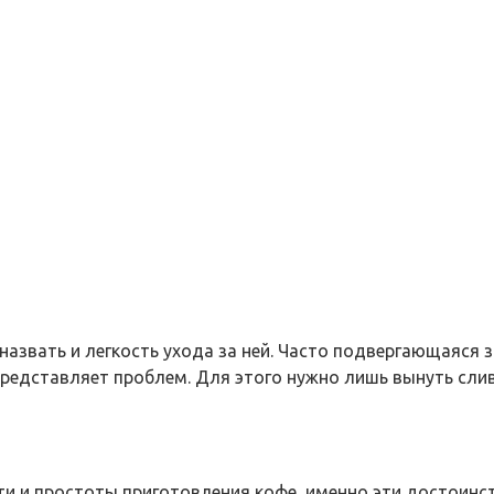
вать и легкость ухода за ней. Часто подвергающаяся з
представляет проблем. Для этого нужно лишь вынуть сли
сти и простоты приготовления кофе, именно эти достоин