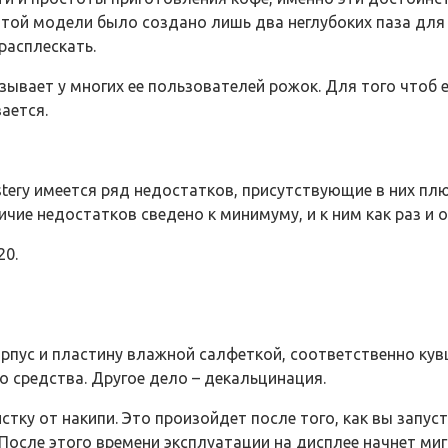
той модели было создано лишь два неглубоких паза для е
расплескать.
зывает у многих ее пользователей рожок. Для того чтоб 
ается.
tery имеется ряд недостатков, присутствующие в них пл
личие недостатков сведено к минимуму, и к ним как раз и 
20.
рпус и пластину влажной салфеткой, соответственно ку
 средства. Другое дело – декальцинация.
тку от накипи. Это произойдет после того, как вы запус
 После этого времени эксплуатации на дисплее начнет миг