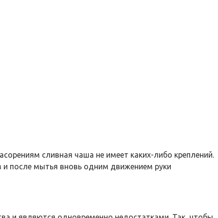
асорениям сливная чаша не имеет каких-либо креплений.
в и после мытья вновь одним движением руки
ства и являются одновременно недостатками. Так, чтобы