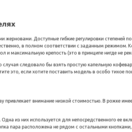
елях
 жерновами. Доступные гибкие регулировки степеней помо
твенно, в полном соответствии с заданным режимом. Коне
л и максимальную крепость (это в принципе нигде не рек
 случая следовало бы взять простую капельную кофеварку
те это, если хотите поставить модель в особо тихое по
 привлекает внимание низкой стоимостью. В рожке име
. Одна из них используется для непосредственного ее вкл
опка пара расположена не рядом с остальными кнопками, 