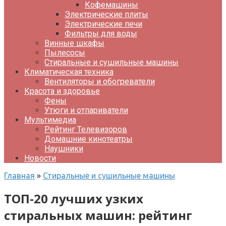
Кофемашины
Электрические плиты
Электрические печи
Фильтры для воды
Винные шкафы
Пылесосы
Стиральные и сушильные машины
Климатическая техника
Вентиляторы и обогреватели
Красота и здоровье
Фены
Утюги и отпариватели
Мультимедиа
Рейтинг Телевизоров
Домашние кинотеатры
Наушники
Новости
Главная
»
Стиральные и сушильные машины
ТОП-20 лучших узких
стиральных машин: рейтинг