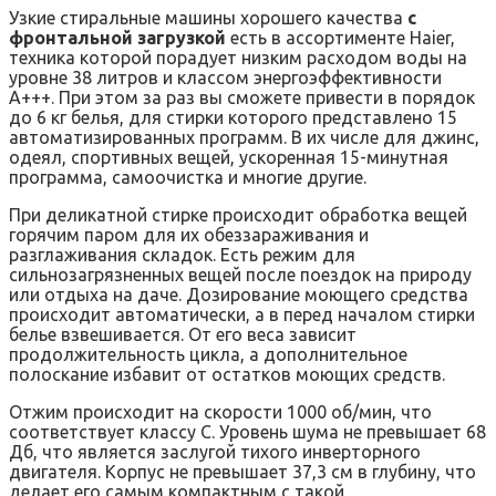
Узкие стиральные машины хорошего качества
с
фронтальной загрузкой
есть в ассортименте Haier,
техника которой порадует низким расходом воды на
уровне 38 литров и классом энергоэффективности
А+++. При этом за раз вы сможете привести в порядок
до 6 кг белья, для стирки которого представлено 15
автоматизированных программ. В их числе для джинс,
одеял, спортивных вещей, ускоренная 15-минутная
программа, самоочистка и многие другие.
При деликатной стирке происходит обработка вещей
горячим паром для их обеззараживания и
разглаживания складок. Есть режим для
сильнозагрязненных вещей после поездок на природу
или отдыха на даче. Дозирование моющего средства
происходит автоматически, а в перед началом стирки
белье взвешивается. От его веса зависит
продолжительность цикла, а дополнительное
полоскание избавит от остатков моющих средств.
Отжим происходит на скорости 1000 об/мин, что
соответствует классу C. Уровень шума не превышает 68
Дб, что является заслугой тихого инверторного
двигателя. Корпус не превышает 37,3 см в глубину, что
делает его самым компактным с такой