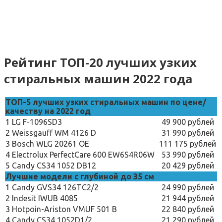
Рейтинг ТОП-20 лучших узких
стиральных машин 2022 года
ТОП-5 лучших узких стиральных машин по цене/
качеству на 2022 год
1
LG F-1096SD3
49 900 рублей
2
Weissgauff WM 4126 D
31 990 рублей
3
Bosch WLG 20261 OE
111 175 рублей
4
Electrolux PerfectCare 600 EW6S4R06W
53 990 рублей
5
Candy CS34 1052 DB12
20 429 рублей
Лучшие модели с глубиной до 35 см
1
Candy GVS34 126TC2/2
24 990 рублей
2
Indesit IWUB 4085
21 944 рублей
3
Hotpoin-Ariston VMUF 501 B
22 840 рублей
4
Candy CS34 1052D1/2
21 290 рублей