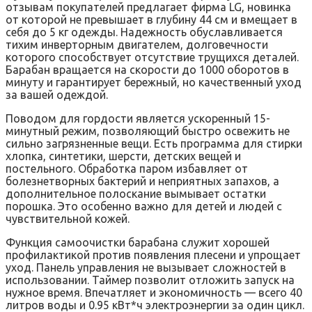
отзывам покупателей предлагает фирма LG, новинка
от которой не превышает в глубину 44 см и вмещает в
себя до 5 кг одежды. Надежность обуславливается
тихим инверторным двигателем, долговечности
которого способствует отсутствие трущихся деталей.
Барабан вращается на скорости до 1000 оборотов в
минуту и гарантирует бережный, но качественный уход
за вашей одеждой.
Поводом для гордости является ускоренный 15-
минутный режим, позволяющий быстро освежить не
сильно загрязненные вещи. Есть программа для стирки
хлопка, синтетики, шерсти, детских вещей и
постельного. Обработка паром избавляет от
болезнетворных бактерий и неприятных запахов, а
дополнительное полоскание вымывает остатки
порошка. Это особенно важно для детей и людей с
чувствительной кожей.
Функция самоочистки барабана служит хорошей
профилактикой против появления плесени и упрощает
уход. Панель управления не вызывает сложностей в
использовании. Таймер позволит отложить запуск на
нужное время. Впечатляет и экономичность — всего 40
литров воды и 0.95 кВт*ч электроэнергии за один цикл.