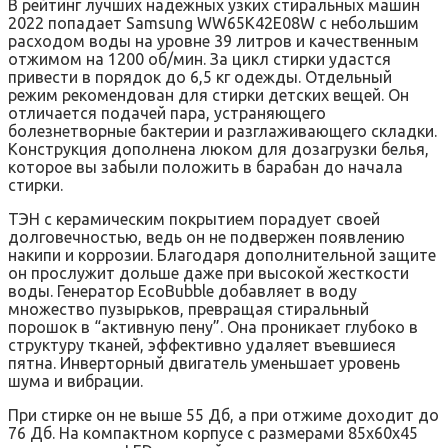
В рейтинг лучших надежных узких стиральных машин
2022 попадает Samsung WW65K42E08W с небольшим
расходом воды на уровне 39 литров и качественным
отжимом на 1200 об/мин. За цикл стирки удастся
привести в порядок до 6,5 кг одежды. Отдельный
режим рекомендован для стирки детских вещей. Он
отличается подачей пара, устраняющего
болезнетворные бактерии и разглаживающего складки.
Конструкция дополнена люком для дозагрузки белья,
которое вы забыли положить в барабан до начала
стирки.
ТЭН с керамическим покрытием порадует своей
долговечностью, ведь он не подвержен появлению
накипи и коррозии. Благодаря дополнительной защите
он прослужит дольше даже при высокой жесткости
воды. Генератор EcoBubble добавляет в воду
множество пузырьков, превращая стиральный
порошок в “активную пену”. Она проникает глубоко в
структуру тканей, эффективно удаляет въевшиеся
пятна. Инверторный двигатель уменьшает уровень
шума и вибрации.
При стирке он не выше 55 Дб, а при отжиме доходит до
76 Дб. На компактном корпусе с размерами 85x60x45