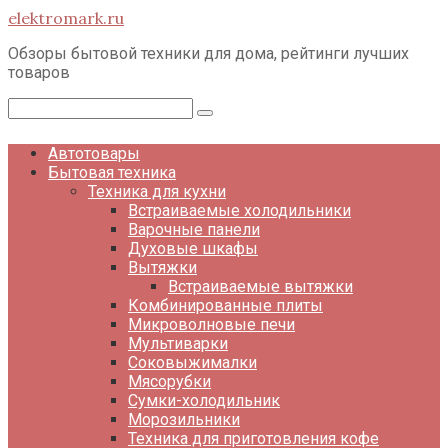
Перейти
elektromark.ru
к
контенту
Обзоры бытовой техники для дома, рейтинги лучших
товаров
Поиск:
Автотовары
Бытовая техника
Техника для кухни
Встраиваемые холодильники
Варочные панели
Духовые шкафы
Вытяжки
Встраиваемые вытяжки
Комбинированные плиты
Микроволновые печи
Мультиварки
Соковыжималки
Мясорубки
Сумки-холодильник
Морозильники
Техника для приготовления кофе