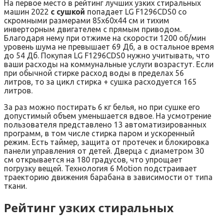
На первое место в рейтинг лучших узких стиральных
машин 2022
с сушкой
попадает LG F1296CDS0 со
скромными размерами 85х60х44 см и тихим
инверторным двигателем с прямым приводом.
Благодаря нему при отжиме на скорости 1200 об/мин
уровень шума не превышает 69 Дб, а в остальное время
до 54 Дб. Покупая LG F1296CDS0 нужно учитывать, что
ваши расходы на коммунальные услуги возрастут. Если
при обычной стирке расход воды в пределах 56
литров, то за цикл стирка + сушка расходуется 165
литров.
За раз можно постирать 6 кг белья, но при сушке его
допустимый объем уменьшается вдвое. На усмотрение
пользователя представлено 13 автоматизированных
программ, в том числе стирка паром и ускоренный
режим. Есть таймер, защита от протечек и блокировка
панели управления от детей. Дверца с диаметром 30
см открывается на 180 градусов, что упрощает
погрузку вещей. Технология 6 Motion подстраивает
траекторию движения барабана в зависимости от типа
ткани.
Рейтинг узких стиральных