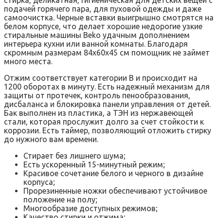
стирка, деликатная, гигиеническая для детских вещей с
подачей горячего пара, для пуховой одежды и даже
самоочистка. Черные вставки выигрышно смотрятся на
белом корпусе, что делает хорошие недорогие узкие
стиральные машины Beko удачным дополнением
интерьера кухни или ванной комнаты. Благодаря
скромным размерам 84x60x45 см помощник не займет
много места.
Отжим соответствует категории B и происходит на
1200 оборотах в минуту. Есть надежный механизм для
защиты от протечек, контроль пенообразования,
дисбаланса и блокировка панели управления от детей.
Бак выполнен из пластика, а ТЭН из нержавеющей
стали, которая прослужит долго за счет стойкости к
коррозии. Есть таймер, позволяющий отложить стирку
до нужного вам времени.
Стирает без лишнего шума;
Есть ускоренный 15-минутный режим;
Красивое сочетание белого и черного в дизайне
корпуса;
Прорезиненные ножки обеспечивают устойчивое
положение на полу;
Многообразие доступных режимов;
Качество стирки и отжима;