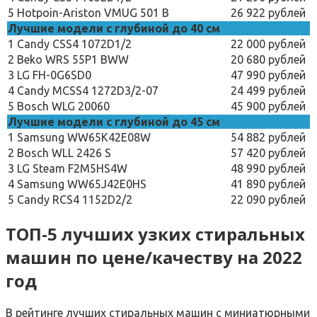
5
Hotpoin-Ariston VMUG 501 B
26 922 рублей
Лучшие модели с глубиной до 40 см
1
Candy CSS4 1072D1/2
22 000 рублей
2
Beko WRS 55P1 BWW
20 680 рублей
3
LG FH-0G6SD0
47 990 рублей
4
Candy MCSS4 1272D3/2-07
24 499 рублей
5
Bosch WLG 20060
45 900 рублей
Лучшие модели с глубиной до 45 см
1
Samsung WW65K42E08W
54 882 рублей
2
Bosch WLL 2426 S
57 420 рублей
3
LG Steam F2M5HS4W
48 990 рублей
4
Samsung WW65J42E0HS
41 890 рублей
5
Candy RCS4 1152D2/2
22 090 рублей
ТОП-5 лучших узких стиральных
машин по цене/качеству на 2022
год
В рейтинге лучших стиральных машин с миниатюрными