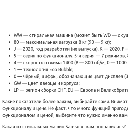
WW — стиральная машина (может быть WD — с суш
80 — максимальная загрузка 8 кг (90 — 9 кг);
J — 2020, год разработки (не выпуска). К — 2020, F 
5 — серия по функционалу. 5-я серия — 7 режимов, 8
4 — скорость отжима 1400 (8 — 800 об/м, 0 — 1000 
1 — технология Eco Bubble;
0 — чёрный, цифры, обозначающие цвет дисплея (3
GW — цвет дверцы и корпуса;
LP — регион сборки СНГ. EU — Европа и Великобрита
Какие показатели более важны, выбирайте сами. Внима
функционалу и цене. Не факт, что много функций приго
функционалом и ценой, выберите что нужно именно вам
Какая из стиральных машин Samsung вам понравилась?