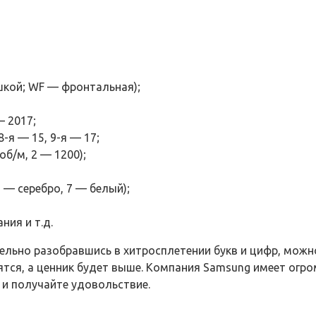
кой; WF — фронтальная);
— 2017;
-я — 15, 9-я — 17;
об/м, 2 — 1200);
 — серебро, 7 — белый);
ния и т.д.
тельно разобравшись в хитросплетении букв и цифр, мож
дятся, а ценник будет выше. Компания Samsung имеет ог
 и получайте удовольствие.