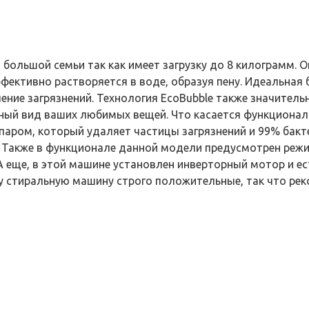
ольшой семьи так как имеет загрузку до 8 килограмм. 
фективно растворяется в воде, образуя пену. Идеальная 
ление загрязнений. Технология EcoBubble также значител
ьный вид ваших любимых вещей. Что касается функционал
паром, который удаляет частицы загрязнений и 99% бакте
й. Также в функционале данной модели предусмотрен реж
А еще, в этой машине установлен инверторный мотор и ес
у стиральную машину строго положительные, так что рек