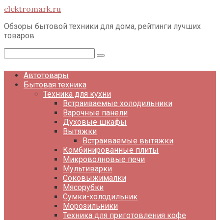
Перейти
elektromark.ru
к
контенту
Обзоры бытовой техники для дома, рейтинги лучших
товаров
Поиск:
Автотовары
Бытовая техника
Техника для кухни
Встраиваемые холодильники
Варочные панели
Духовые шкафы
Вытяжки
Встраиваемые вытяжки
Комбинированные плиты
Микроволновые печи
Мультиварки
Соковыжималки
Мясорубки
Сумки-холодильник
Морозильники
Техника для приготовления кофе