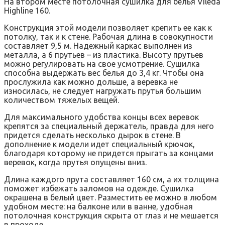
На втором месте потолочная сушилка для белья Vileda
Highline 160.
Конструкция этой модели позволяет крепить ее как к
потолку, так и к стене. Рабочая длина в совокупности
составляет 9,5 м. Надежный каркас выполнен из
металла, а 6 прутьев – из пластика. Высоту прутьев
можно регулировать на свое усмотрение. Сушилка
способна выдержать вес белья до 3,4 кг. Чтобы она
прослужила как можно дольше, а веревка не
износилась, не следует нагружать прутья большим
количеством тяжелых вещей.
Для максимального удобства концы всех веревок
крепятся за специальный держатель, правда для него
придется сделать несколько дырок в стене. В
дополнение к модели идет специальный крючок,
благодаря которому не придется прыгать за концами
веревок, когда прутья опущены вниз.
Длина каждого прута составляет 160 см, а их толщина
поможет избежать заломов на одежде. Сушилка
окрашена в белый цвет. Разместить ее можно в любом
удобном месте: на балконе или в ванне, удобная
потолочная конструкция скрыта от глаз и не мешается
в проходе.