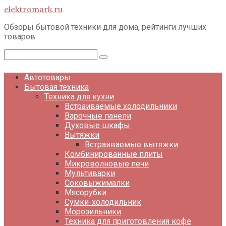
Перейти
elektromark.ru
к
контенту
Обзоры бытовой техники для дома, рейтинги лучших
товаров
Поиск:
Автотовары
Бытовая техника
Техника для кухни
Встраиваемые холодильники
Варочные панели
Духовые шкафы
Вытяжки
Встраиваемые вытяжки
Комбинированные плиты
Микроволновые печи
Мультиварки
Соковыжималки
Мясорубки
Сумки-холодильник
Морозильники
Техника для приготовления кофе