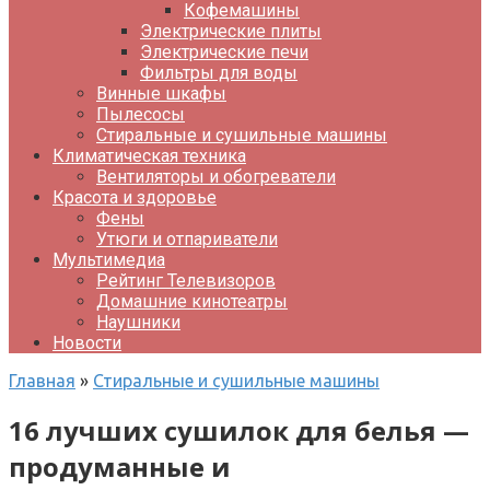
Кофемашины
Электрические плиты
Электрические печи
Фильтры для воды
Винные шкафы
Пылесосы
Стиральные и сушильные машины
Климатическая техника
Вентиляторы и обогреватели
Красота и здоровье
Фены
Утюги и отпариватели
Мультимедиа
Рейтинг Телевизоров
Домашние кинотеатры
Наушники
Новости
Главная
»
Стиральные и сушильные машины
16 лучших сушилок для белья —
продуманные и