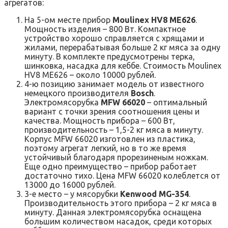
агрегатов:
На 5-ом месте прибор
Moulinex HV8 ME626
.
Мощность изделия – 800 Вт. Компактное
устройство хорошо справляется с хрящами и
жилами, перерабатывая больше 2 кг мяса за одну
минуту. В комплекте предусмотрены терка,
шинковка, насадка для кеббе. Стоимость Moulinex
HV8 ME626 – около 10000 рублей.
4-ю позицию занимает модель от известного
немецкого производителя
Bosch
.
Электромясорубка
MFW 66020
– оптимальный
вариант с точки зрения соотношения цены и
качества. Мощность прибора – 600 Вт,
производительность – 1,5-2 кг мяса в минуту.
Корпус MFW 66020 изготовлен из пластика,
поэтому агрегат легкий, но в то же время
устойчивый благодаря прорезиненым ножкам.
Еще одно преимущество – прибор работает
достаточно тихо. Цена MFW 66020 колеблется от
13000 до 16000 рублей.
3-е место – у мясорубки
Kenwood MG-354
.
Производительность этого прибора – 2 кг мяса в
минуту. Данная электромясорубка оснащена
большим количеством насадок, среди которых