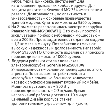
кеббе, терка, шинковка, инструмент для
изготовления домашних колбас и другие. Для
защиты двигателя Kenwood MG-354 имеет режим
реверса. Долговечность, компактность и
универсальность – основные преимущества
данной модели. Купить ее можно за 9500 рублей.
На 2-ом месте расположилась электромясорубка
Panasonic MK-MG1300WTQ
. Это очень простой в
эксплуатации прибор с небольшой мощностью –
всего 200 Вт. Производительность данной модели
– 1,2 кг мяса в минуту. Потребители отмечают
высокую надежность и долговечность Panasonic
MK-MG1300WTQ. Стоимость изделия от японского
производителя – около 10000 рублей.
Лидером рейтинга стала словенская
электромясорубка
Gorenje MG2500TJW
.
Универсальность – основное преимущество этого
агрегата. По отзывам потребителей, эта
мясорубка с помощью большого количества
насадок с успехом заменяет кухонный комбайн.
Мощность устройства – 800 Вт,
производительность – 2-3 кг/мин. Время
непрерывной работы достигает 10 минут.
Стильный дизайн корпуса станет
дополнительным украшением для кухонь,