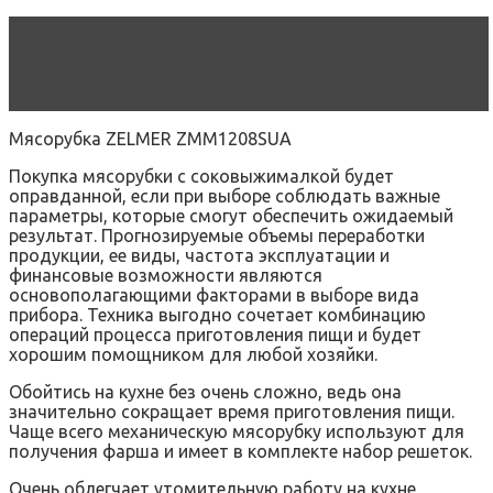
Читать статью
ТОП-12 лучших соковыжималок
для моркови и свеклы: рейтинг 2022-2023 года
и какую недорогую лучше выбрать
Мясорубка ZELMER ZMM1208SUA
Покупка мясорубки с соковыжималкой будет
оправданной, если при выборе соблюдать важные
параметры, которые смогут обеспечить ожидаемый
результат. Прогнозируемые объемы переработки
продукции, ее виды, частота эксплуатации и
финансовые возможности являются
основополагающими факторами в выборе вида
прибора. Техника выгодно сочетает комбинацию
операций процесса приготовления пищи и будет
хорошим помощником для любой хозяйки.
Обойтись на кухне без очень сложно, ведь она
значительно сокращает время приготовления пищи.
Чаще всего механическую мясорубку используют для
получения фарша и имеет в комплекте набор решеток.
Очень облегчает утомительную работу на кухне