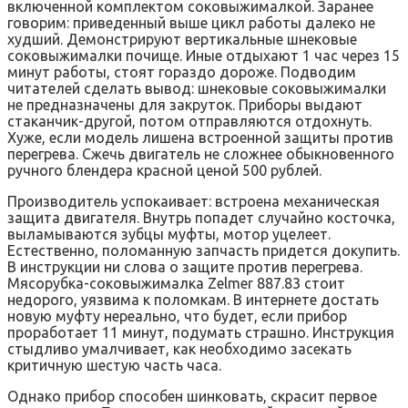
включенной комплектом соковыжималкой. Заранее
говорим: приведенный выше цикл работы далеко не
худший. Демонстрируют вертикальные шнековые
соковыжималки почище. Иные отдыхают 1 час через 15
минут работы, стоят гораздо дороже. Подводим
читателей сделать вывод: шнековые соковыжималки
не предназначены для закруток. Приборы выдают
стаканчик-другой, потом отправляются отдохнуть.
Хуже, если модель лишена встроенной защиты против
перегрева. Сжечь двигатель не сложнее обыкновенного
ручного блендера красной ценой 500 рублей.
Производитель успокаивает: встроена механическая
защита двигателя. Внутрь попадет случайно косточка,
выламываются зубцы муфты, мотор уцелеет.
Естественно, поломанную запчасть придется докупить.
В инструкции ни слова о защите против перегрева.
Мясорубка-соковыжималка Zelmer 887.83 стоит
недорого, уязвима к поломкам. В интернете достать
новую муфту нереально, что будет, если прибор
проработает 11 минут, подумать страшно. Инструкция
стыдливо умалчивает, как необходимо засекать
критичную шестую часть часа.
Однако прибор способен шинковать, скрасит первое