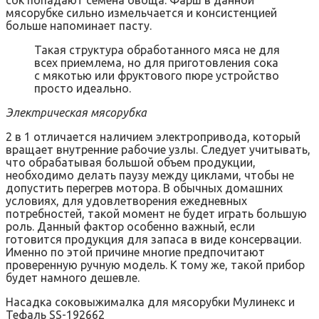
сок попадают семена овоща. Фарш в данной
мясорубке сильно измельчается и консистенцией
больше напоминает пасту.
Такая структура обработанного мяса не для
всех приемлема, но для приготовления сока
с мякотью или фруктового пюре устройство
просто идеально.
Электрическая мясорубка
2 в 1 отличается наличием электропривода, который
вращает внутренние рабочие узлы. Следует учитывать,
что обрабатывая большой объем продукции,
необходимо делать паузу между циклами, чтобы не
допустить перегрев мотора. В обычных домашних
условиях, для удовлетворения ежедневных
потребностей, такой момент не будет играть большую
роль. Данный фактор особенно важный, если
готовится продукция для запаса в виде консервации.
Именно по этой причине многие предпочитают
проверенную ручную модель. К тому же, такой прибор
будет намного дешевле.
Насадка соковыжималка для мясорубки Мулинекс и
Тефаль SS-192662