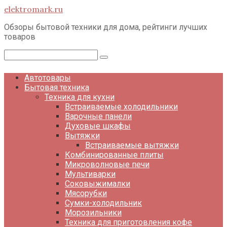
Перейти
elektromark.ru
к
контенту
Обзоры бытовой техники для дома, рейтинги лучших
товаров
Поиск:
Автотовары
Бытовая техника
Техника для кухни
Встраиваемые холодильники
Варочные панели
Духовые шкафы
Вытяжки
Встраиваемые вытяжки
Комбинированные плиты
Микроволновые печи
Мультиварки
Соковыжималки
Мясорубки
Сумки-холодильник
Морозильники
Техника для приготовления кофе