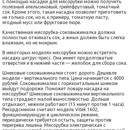
С помощью насадки для мясорубки можно получить
полезный апельсиновый, грейпфрутовый, томатный
сок. Кроме этого, такая насадка позволит приготовить
не только сок, но и, к примеру, томатную пасту,
ягодный мусс или фруктовое пюре.
Качественная мясорубка-соковыжималка должна
полностью отжимать сок, а жмых должен быть слегка
влажным, но не мокрым.
В некоторых моделях мясорубки можно встретить
насадку цитрус-пресс. Она имеет продолговатые
отверстия и в нижней части — желобок для сбора сока.
Шнековые соковыжималки стоят дорого. Дешевле
модели – вертикального типа. Цена начинается с 4000
рублей. Соковыжималки с горизонтальным шнеком
выйдут подороже. Поможет повару насадка на
мясорубки? Шнековые соковыжималки вертикального
типа страдают малой выносливостью. Дольше
отдыхают, нежели работают (15 минут против 1 часа).
Рекордсменом считают модель Vitek 1602,
функционирующую в циклическом режиме,
периодически требуется остыть, защиты против
перегрева лишена. Мясорубка электрическая с