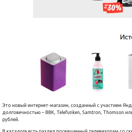
Это новый интернет-магазин, созданный с участием Ян
долговечностью – BBK, Telefunken, Samtron, Thomson ил
рублей.
В каталоге есть раздел посвященный телевизорам со ск