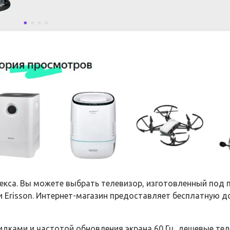
декса. Вы можете выбрать телевизор, изготовленный под
и Erisson. Интернет-магазин предоставляет бесплатную до
идками и частотой обновления экрана 60 Гц, дешевые те