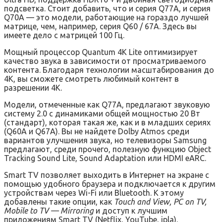
подсветка. Стоит добавить, что и серия Q77A, и серия
Q70A — это модели, работающие на гораздо лучшей
матрице, чем, например, серия Q60 / 67A. Здесь вы
имеете дело с матрицей 100 Гц.
Мощный процессор Quantum 4K Lite оптимизирует
качество звука в зависимости от просматриваемого
контента. Благодаря технологии масштабирования до
4K, вы сможете смотреть любимый контент в
разрешении 4К.
Модели, отмеченные как Q77A, предлагают звуковую
систему 2.0 с динамиками общей мощностью 20 Вт
(стандарт), которая такая же, как и в младших сериях
(Q60A и Q67A). Вы не найдете Dolby Atmos среди
вариантов улучшения звука, но телевизоры Samsung
предлагают, среди прочего, полезную функцию Object
Tracking Sound Lite, Sound Adaptation или HDMI eARC.
Smart TV позволяет выходить в Интернет на экране с
помощью удобного браузера и подключается к другим
устройствам через Wi-Fi или Bluetooth. К этому
добавлены такие опции, как
Touch and View, PC on TV,
Mobile to TV — Mirroring
и доступ к лучшим
приложениям Smart TV (Netflix, YouTube, ipla).