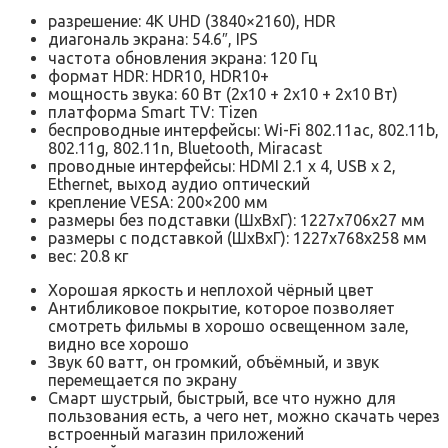
разрешение: 4K UHD (3840×2160), HDR
диагональ экрана: 54.6″, IPS
частота обновления экрана: 120 Гц
формат HDR: HDR10, HDR10+
мощность звука: 60 Вт (2х10 + 2х10 + 2х10 Вт)
платформа Smart TV: Tizen
беспроводные интерфейсы: Wi-Fi 802.11ac, 802.11b,
802.11g, 802.11n, Bluetooth, Miracast
проводные интерфейсы: HDMI 2.1 x 4, USB x 2,
Ethernet, выход аудио оптический
крепление VESA: 200×200 мм
размеры без подставки (ШxВxГ): 1227x706x27 мм
размеры с подставкой (ШxВxГ): 1227x768x258 мм
вес: 20.8 кг
Хорошая яркость и неплохой чёрный цвет
Антибликовое покрытие, которое позволяет
смотреть фильмы в хорошо освещенном зале,
видно все хорошо
Звук 60 ватт, он громкий, объёмный, и звук
перемещается по экрану
Смарт шустрый, быстрый, все что нужно для
пользования есть, а чего нет, можно скачать через
встроенный магазин приложений