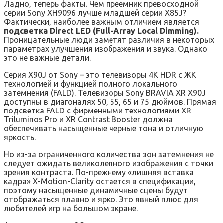
Ладно, теперь факты. Чем преемник превосходной
серии Sony XH9096 лучше младшей серии X85J?
Фактически, наиболее важным отличием является
подсветка Direct LED (Full-Array Local Dimming).
Проницательные люди заметят различия в некоторых
параметрах улучшения изображения и звука. Однако
это не важные детали.
Серия X90J от Sony – это телевизоры 4K HDR с ЖК
технологией и функцией полного локального
затемнения (FALD). Телевизоры Sony BRAVIA XR X90J
доступны в диагоналях 50, 55, 65 и 75 дюймов. Прямая
подсветка FALD с фирменными технологиями XR
Triluminos Pro и XR Contrast Booster должна
обеспечивать насыщенные черные тона и отличную
яркость.
Но из-за ограниченного количества зон затемнения не
следует ожидать великолепного изображения с точки
зрения контраста. По-прежнему «лишняя вставка
кадра» X-Motion-Clarity остается в спецификации,
поэтому насыщенные динамичные сцены будут
отображаться плавно и ярко. Это явный плюс для
любителей игр на большом экране.