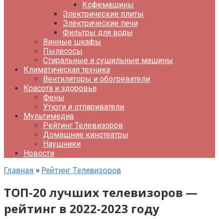
Кофемашины
Электрические плиты
Электрические печи
Фильтры для воды
Винные шкафы
Пылесосы
Стиральные и сушильные машины
Климатическая техника
Вентиляторы и обогреватели
Красота и здоровье
Фены
Утюги и отпариватели
Мультимедиа
Рейтинг Телевизоров
Домашние кинотеатры
Наушники
Новости
Главная
»
Рейтинг Телевизоров
ТОП-20 лучших телевизоров —
рейтинг в 2022-2023 году