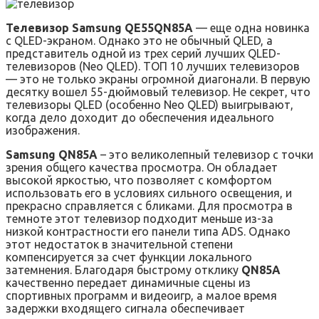
Телевизор Samsung QE55QN85A
— еще одна новинка
с QLED-экраном. Однако это не обычный QLED, а
представитель одной из трех серий лучших QLED-
телевизоров (Neo QLED). ТОП 10 лучших телевизоров
— это не только экраны огромной диагонали. В первую
десятку вошел 55-дюймовый телевизор. Не секрет, что
телевизоры QLED (особенно Neo QLED) выигрывают,
когда дело доходит до обеспечения идеального
изображения.
Samsung QN85A
– это великолепный телевизор с точки
зрения общего качества просмотра. Он обладает
высокой яркостью, что позволяет с комфортом
использовать его в условиях сильного освещения, и
прекрасно справляется с бликами. Для просмотра в
темноте этот телевизор подходит меньше из-за
низкой контрастности его панели типа ADS. Однако
этот недостаток в значительной степени
компенсируется за счет функции локального
затемнения. Благодаря быстрому отклику
QN85A
качественно передает динамичные сцены из
спортивных программ и видеоигр, а малое время
задержки входящего сигнала обеспечивает