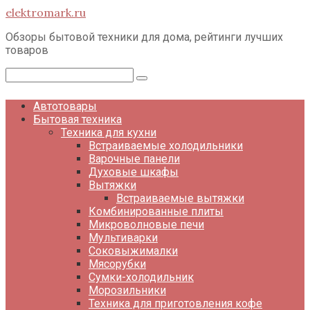
Перейти
elektromark.ru
к
контенту
Обзоры бытовой техники для дома, рейтинги лучших
товаров
Поиск:
Автотовары
Бытовая техника
Техника для кухни
Встраиваемые холодильники
Варочные панели
Духовые шкафы
Вытяжки
Встраиваемые вытяжки
Комбинированные плиты
Микроволновые печи
Мультиварки
Соковыжималки
Мясорубки
Сумки-холодильник
Морозильники
Техника для приготовления кофе