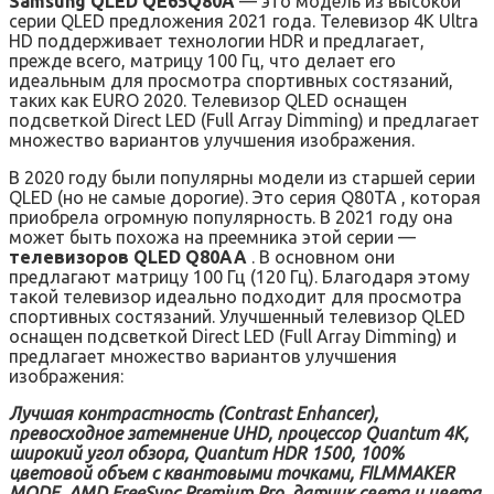
Samsung QLED QE65Q80A
— это модель из высокой
серии QLED предложения 2021 года. Телевизор 4K Ultra
HD поддерживает технологии HDR и предлагает,
прежде всего, матрицу 100 Гц, что делает его
идеальным для просмотра спортивных состязаний,
таких как EURO 2020. Телевизор QLED оснащен
подсветкой Direct LED (Full Array Dimming) и предлагает
множество вариантов улучшения изображения.
В 2020 году были популярны модели из старшей серии
QLED (но не самые дорогие). Это серия Q80TA , которая
приобрела огромную популярность. В 2021 году она
может быть похожа на преемника этой серии —
телевизоров QLED Q80AA
. В основном они
предлагают матрицу 100 Гц (120 Гц). Благодаря этому
такой телевизор идеально подходит для просмотра
спортивных состязаний. Улучшенный телевизор QLED
оснащен подсветкой Direct LED (Full Array Dimming) и
предлагает множество вариантов улучшения
изображения:
Лучшая контрастность (Contrast Enhancer),
превосходное затемнение UHD, процессор Quantum 4K,
широкий угол о
бзора, Quantum HDR 1500, 100%
цветовой объем с квантовыми точками, FILMMAKER
MODE, AMD FreeSync Premium Pro, датчик света и цвета
.