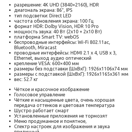
разрешение: 4K UHD (3840×2160), HDR
диагональ экрана: 86″, IPS
тип подсветки: Direct LED
частота обновления экрана: 100 Гц
формат HDR: Dolby Vision, HDR 10 Pro
мощность звука: 40 Вт (2х10 + 2х10 Вт)
платформа Smart TV: webOS
беспроводные интерфейсы: Wi-Fi 802.11ac,
Bluetooth, Miracast
проводные интерфейсы: HDMI 2.1 x 4, USB x 3,
Ethernet, выход аудио оптический
крепление VESA: 600×400 мм
размеры без подставки (ШxВxГ): 1926x1106x74 мм
размеры с подставкой (ШxВxГ): 1926x1165x361 мм
вес: 52.7 кг
Чёткое и красочное изображение
Голосовое управление
Чёткие и насыщенные цвета, очень хорошая
передача оттенков и цветoвая температура
Шустро работает смарт
Установленные прилoжения не тормозят
Меню продуманное и понятное,
Спектр настроек для изображения и звука
приличный