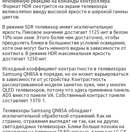
мгновенную реакцию на команды контроллера.
Формат HDR смотрится на экране телевизора
великолепно ввиду высокой яркости и широкой гаммы
цветов.
В режиме SDR телевизор имеет исключительную
яркость. Пиковое значение достигает 1125 нит в белом
10%-ном окне. Этого более чем достаточно, чтобы
преодолеть блики в большинстве условий освещения,
хотя они могут быть немного видны в зависимости от
контента. В режиме HDR максимальная яркость
достигает 1250 нит.
Исходный коэффициент контрастности в телевизорах
Samsung QN85A в порядке, но он может варьироваться
в зависимости от устройства. Контрастность
рассматриваемой модели заметно хуже, чем у многих
QLED телевизоров, потому что здесь применена панель
ADS вместо панели VA. Собственный контраст панели
составляет 1370: 1.
Телевизоры Samsung QN85A обладают
исключительной обработкой отражений. Как ни
странно, отражения выглядят не так, как на других
светодиодных телевизорах. Блики больше похожи на
отражения на типичных OLED-экранах, таких как LG CX