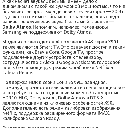
А как насчет звука? Здесь мы имеем дело с
динамиками с такой же суммарной мощностью, что и в
большинстве простых и дешевых телевизоров — 20 Вт.
Однако это не имеет большого значения, ведь среди
вариантов улучшения звука был самый главный —
Dolby Atmos
. Напомним, например, телевизоры
Samsung не поддерживают Dolby Atmos.
Модели со светодиодной подсветкой 4K серии X90J
также являются Smart TV. Это означает доступ к таким
функциям, как Bravia Core, Google TV, простое
подключение других устройств к телевизору,
сотрудничество с Alexa и Google Assistant, голосовой
поиск без помощи рук, режим калибровки Netflix и
Calman Ready.
Поддержка HDR в серии Сони 55X90J завидная.
Пожалуй, производитель включил в спецификацию все,
что требуется на сегодняшний момент. Стандартные
HDR10, HLG, Dolby Vision, Dolby Atmos и DTS: X
являются одними из ключевых особенностей X90J.
Дополнительно есть режим калибровки изображения
Netflix, поддержка расширенного формата IMAX,
калибровка Calman Ready.