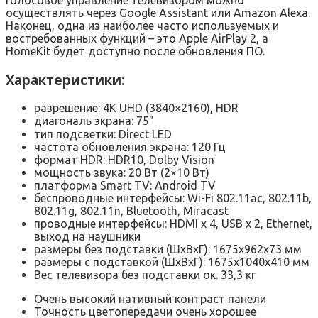
Голосовое управление телевизором можно
осуществлять через Google Assistant или Amazon Alexa.
Наконец, одна из наиболее часто используемых и
востребованных функций – это Apple AirPlay 2, а
HomeKit будет доступно после обновления ПО.
Характеристики:
разрешение: 4K UHD (3840×2160), HDR
диагональ экрана: 75″
тип подсветки: Direct LED
частота обновления экрана: 120 Гц
формат HDR: HDR10, Dolby Vision
мощность звука: 20 Вт (2×10 Вт)
платформа Smart TV: Android TV
беспроводные интерфейсы: Wi-Fi 802.11ac, 802.11b,
802.11g, 802.11n, Bluetooth, Miracast
проводные интерфейсы: HDMI x 4, USB x 2, Ethernet,
выход на наушники
размеры без подставки (ШxВxГ): 1675x962x73 мм
размеры с подставкой (ШxВxГ): 1675x1040x410 мм
Вес телевизора без подставки ок. 33,3 кг
Очень высокий нативный контраст панели
Точность цветопередачи очень хорошее