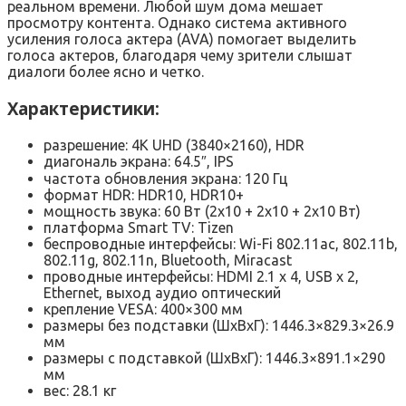
реальном времени. Любой шум дома мешает
просмотру контента. Однако система активного
усиления голоса актера (AVA) помогает выделить
голоса актеров, благодаря чему зрители слышат
диалоги более ясно и четко.
Характеристики:
разрешение: 4K UHD (3840×2160), HDR
диагональ экрана: 64.5″, IPS
частота обновления экрана: 120 Гц
формат HDR: HDR10, HDR10+
мощность звука: 60 Вт (2х10 + 2х10 + 2х10 Вт)
платформа Smart TV: Tizen
беспроводные интерфейсы: Wi-Fi 802.11ac, 802.11b,
802.11g, 802.11n, Bluetooth, Miracast
проводные интерфейсы: HDMI 2.1 x 4, USB x 2,
Ethernet, выход аудио оптический
крепление VESA: 400×300 мм
размеры без подставки (ШxВxГ): 1446.3×829.3×26.9
мм
размеры с подставкой (ШxВxГ): 1446.3×891.1×290
мм
вес: 28.1 кг