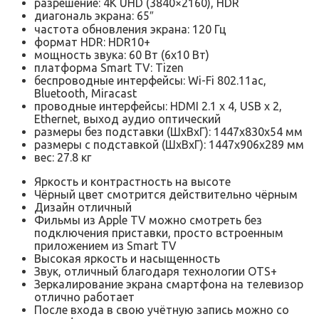
разрешение: 4K UHD (3840×2160), HDR
диагональ экрана: 65″
частота обновления экрана: 120 Гц
формат HDR: HDR10+
мощность звука: 60 Вт (6х10 Вт)
платформа Smart TV: Tizen
беспроводные интерфейсы: Wi-Fi 802.11ac,
Bluetooth, Miracast
проводные интерфейсы: HDMI 2.1 x 4, USB x 2,
Ethernet, выход аудио оптический
размеры без подставки (ШxВxГ): 1447x830x54 мм
размеры с подставкой (ШxВxГ): 1447x906x289 мм
вес: 27.8 кг
Яркость и контрастность на высоте
Чёрный цвет смотрится действительно чёрным
Дизайн отличный
Фильмы из Apple TV можно смотреть без
подключения приставки, просто встроенным
приложением из Smart TV
Высокая яркость и насыщенность
Звук, отличный благодаря технологии OTS+
Зеркалирование экрана смартфона на телевизор
отлично работает
После входа в свою учётную запись можно со