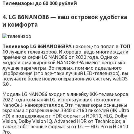
Телевизоры до 60 000 рублей
4. LG 86NANO86 — ваш островок удобства
и комфорта
Телевизор LG 86NANO863PA
наконец-то попал в
ТОП
10
лучших телевизоров. И хорошо, ведь многие ждали
преемника серии LG NANO86 от 2020 года. Однако
модели с маркировкой NANO863PA имеют несколько
лучшие параметры. Во-первых, помимо идеального
изображения (это все-таки лучший LED-телевизор), вы
получаете более новую операционную систему webOS
6.0 .
Модель LG NANO86 входит в линейку ЖК-телевизоров
2022 года компании LG, использующих технологию
NanoCell- нанокристаллов. Эти телевизоры оснащены
экранами с разрешением 3840 x 2160 пикселей (4K Ultra
HD) и поддерживают HDR форматы HDR10, HLG, Dolby
Vision, Dolby Vision IQ, Advanced HDR от Technicolor, а
также собственные форматы от LG — HLG Pro и HDR10
Pro.