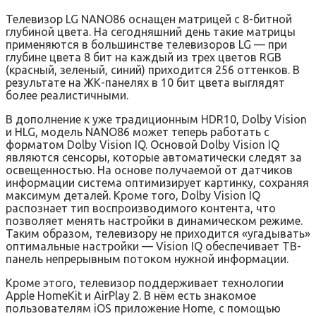
Телевизор LG NANO86 оснащен матрицей с 8-битной
глубиной цвета. На сегодняшний день такие матрицы
применяются в большинстве телевизоров LG — при
глубине цвета 8 бит на каждый из трех цветов RGB
(красный, зеленый, синий) приходится 256 оттенков. В
результате на ЖК-панелях в 10 бит цвета выглядят
более реалистичными.
В дополнение к уже традиционным HDR10, Dolby Vision
и HLG, модель NANO86 может теперь работать с
форматом Dolby Vision IQ. Основой Dolby Vision IQ
являются сенсоры, которые автоматически следят за
освещенностью. На основе получаемой от датчиков
информации система оптимизирует картинку, сохраняя
максимум деталей. Кроме того, Dolby Vision IQ
распознает тип воспроизводимого контента, что
позволяет менять настройки в динамическом режиме.
Таким образом, телевизору не приходится «угадывать»
оптимальные настройки — Vision IQ обеспечивает ТВ-
панель непрерывным потоком нужной информации.
Кроме этого, телевизор поддерживает технологии
Apple HomeKit и AirPlay 2. В нём есть знакомое
пользователям iOS приложение Home, с помощью