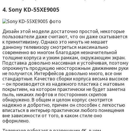
4. Sony KD-55XE9005
Дизайн этой модели достаточно простой, некоторые
пользователи даже считают, что он даже скатывается
к примитивизму. Однако это ничуть не мешает
данному телевизору смотреться максимально
современно во многом благодаря незначительной
толщине корпуса и узким рамкам, окружающим экран.
Подставка довольно массивная и устойчивая, поэтому
опрокинуть продукцию неосторожным движением руки
не получится. Интерфейсов довольно много, все они
стандартные. Качество сборки корпуса весьма высокое
– он производится из надежного пластика с матовым
покрытием, на котором практически не будет заметна
пыль, никаких люфтов и посторонних скрипов
обнаружено. В общем и целом корпус смотрится
надежно и добротно, причем он способен с легкостью
вписаться в интерьер практически любого помещения
вне зависимости от того, в каком стиле оно
оформлено.
Телевизор работает в разрешении 4К, в нем