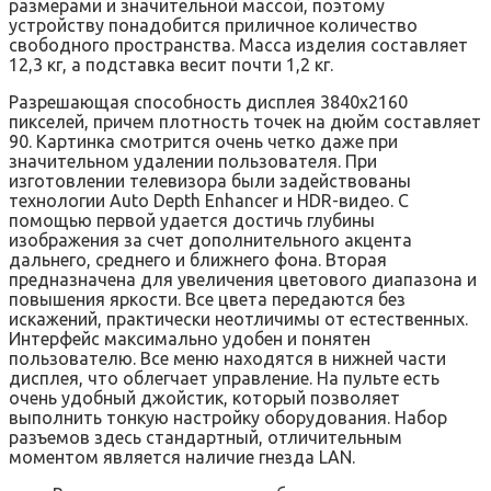
размерами и значительной массой, поэтому
устройству понадобится приличное количество
свободного пространства. Масса изделия составляет
12,3 кг, а подставка весит почти 1,2 кг.
Разрешающая способность дисплея 3840х2160
пикселей, причем плотность точек на дюйм составляет
90. Картинка смотрится очень четко даже при
значительном удалении пользователя. При
изготовлении телевизора были задействованы
технологии Auto Depth Enhancer и HDR-видео. С
помощью первой удается достичь глубины
изображения за счет дополнительного акцента
дальнего, среднего и ближнего фона. Вторая
предназначена для увеличения цветового диапазона и
повышения яркости. Все цвета передаются без
искажений, практически неотличимы от естественных.
Интерфейс максимально удобен и понятен
пользователю. Все меню находятся в нижней части
дисплея, что облегчает управление. На пульте есть
очень удобный джойстик, который позволяет
выполнить тонкую настройку оборудования. Набор
разъемов здесь стандартный, отличительным
моментом является наличие гнезда LAN.