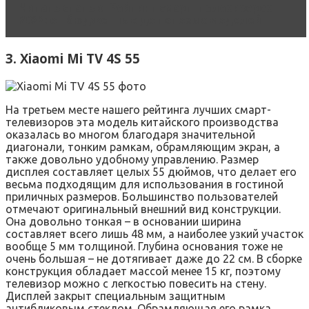
Читать статью
Рейтинг смарт-телевизоров
2022: от бюджетных до топовых моделей
3. Xiaomi Mi TV 4S 55
На третьем месте нашего рейтинга лучших смарт-
телевизоров эта модель китайского производства
оказалась во многом благодаря значительной
диагонали, тонким рамкам, обрамляющим экран, а
также довольно удобному управлению. Размер
дисплея составляет целых 55 дюймов, что делает его
весьма подходящим для использования в гостиной
приличных размеров. Большинство пользователей
отмечают оригинальный внешний вид конструкции.
Она довольно тонкая – в основании ширина
составляет всего лишь 48 мм, а наиболее узкий участок
вообще 5 мм толщиной. Глубина основания тоже не
очень большая – не дотягивает даже до 22 см. В сборке
конструкция обладает массой менее 15 кг, поэтому
телевизор можно с легкостью повесить на стену.
Дисплей закрыт специальным защитным
антибликовым стеклом. Обрамляющая его рамка