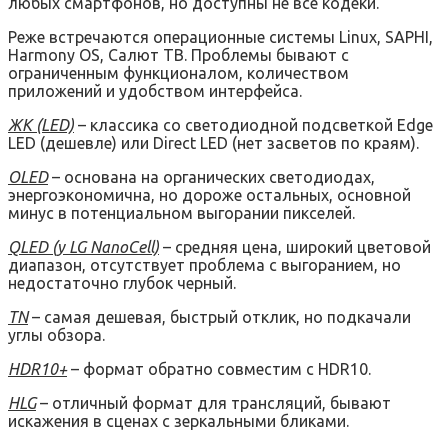
любых смартфонов, но доступны не все кодеки.
Реже встречаются операционные системы Linux, SAPHI,
Harmony OS, Салют ТВ. Проблемы бывают с
ограниченным функционалом, количеством
приложений и удобством интерфейса.
ЖК (LED)
– классика со светодиодной подсветкой Edge
LED (дешевле) или Direct LED (нет засветов по краям).
OLED
– основана на органических светодиодах,
энергоэкономична, но дороже остальных, основной
минус в потенциальном выгорании пикселей.
QLED (у LG NanoCell)
– средняя цена, широкий цветовой
диапазон, отсутствует проблема с выгоранием, но
недостаточно глубок черный.
TN
– самая дешевая, быстрый отклик, но подкачали
углы обзора.
HDR10+
– формат обратно совместим с HDR10.
HLG
– отличный формат для трансляций, бывают
искажения в сценах с зеркальными бликами.