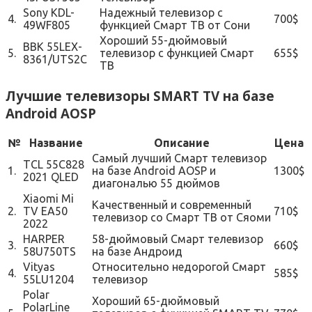
Sony KDL-
Надежный телевизор с
4.
700$
49WF805
функцией Смарт ТВ от Сони
Хороший 55-дюймовый
BBK 55LEX-
5.
телевизор с функцией Смарт
655$
8361/UTS2C
ТВ
Лучшие телевизоры SMART TV на базе
Android AOSP
№
Название
Описание
Цена
Самый лучший Смарт телевизор
TCL 55C828
1.
на базе Android AOSP и
1300$
2021 QLED
диагональю 55 дюймов
Xiaomi Mi
Качественный и современный
2.
TV EA50
710$
телевизор со Смарт ТВ от Сяоми
2022
HARPER
58-дюймовый Смарт телевизор
3.
660$
58U750TS
на базе Андроид
Vityas
Относительно недорогой Смарт
4.
585$
55LU1204
телевизор
Polar
Хороший 65-дюймовый
PolarLine