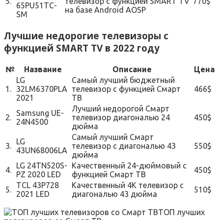
5.
телевизор с функцией SMART TV
770$
65PU51TC-
на базе Android AOSP
SM
Лучшие недорогие телевизоры с
функцией SMART TV в 2022 году
№
Название
Описание
Цена
LG
Самый лучший бюджетный
1.
32LM6370PLA
телевизор с функцией Смарт
466$
2021
ТВ
Лучший недорогой Смарт
Samsung UE-
2.
телевизор диагональю 24
450$
24N4500
дюйма
Самый лучший Смарт
LG
3.
телевизор с диагональю 43
550$
43UN68006LA
дюйма
LG 24TN520S-
Качественный 24-дюймовый с
4.
450$
PZ 2020 LED
функцией Смарт ТВ
TCL 43P728
Качественный 4К телевизор с
5.
510$
2021 LED
диагональю 43 дюйма
ТОП лучших