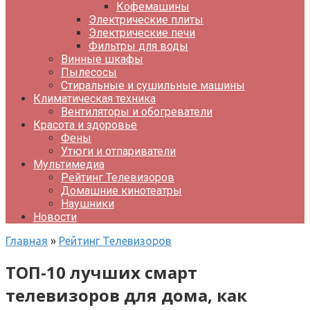
Кофемашины
Электрические плиты
Электрические печи
Фильтры для воды
Винные шкафы
Пылесосы
Стиральные и сушильные машины
Климатическая техника
Вентиляторы и обогреватели
Красота и здоровье
Фены
Утюги и отпариватели
Мультимедиа
Рейтинг Телевизоров
Домашние кинотеатры
Наушники
Новости
Главная
»
Рейтинг Телевизоров
ТОП-10 лучших смарт
телевизоров для дома, как