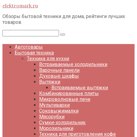
Перейти
elektromark.ru
к
контенту
Обзоры бытовой техники для дома, рейтинги лучших
товаров
Поиск:
Автотовары
Бытовая техника
Техника для кухни
Встраиваемые холодильники
Варочные панели
Духовые шкафы
Вытяжки
Встраиваемые вытяжки
Комбинированные плиты
Микроволновые печи
Мультиварки
Соковыжималки
Мясорубки
Сумки-холодильник
Морозильники
Техника для приготовления кофе