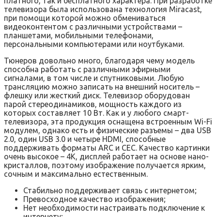
платного, так и бесплатного характера. При разработке
телевизора была использована технология Miracast,
при помощи которой можно обмениваться
видеоконтентом с различными устройствами –
планшетами, мобильными телефонами,
персональными компьютерами или ноутбуками.
Тюнеров довольно много, благодаря чему модель
способна работать с различными эфирными
сигналами, в том числе и спутниковыми. Любую
трансляцию можно записать на внешний носитель –
флешку или жесткий диск. Телевизор оборудован
парой стереодинамиков, мощность каждого из
которых составляет 10 Вт. Как и у любого смарт-
телевизора, эта продукция оснащена встроенным Wi-Fi
модулем, однако есть и физические разъемы – два USB
2.0, один USB 3.0 и четыре HDMI, способные
поддерживать форматы ARC и СЕС. Качество картинки
очень высокое – 4К, дисплей работает на основе нано-
кристаллов, поэтому изображение получается ярким,
сочным и максимально естественным.
Стабильно поддерживает связь с интернетом;
Превосходное качество изображения;
Нет необходимости настраивать подключение к
интернету;