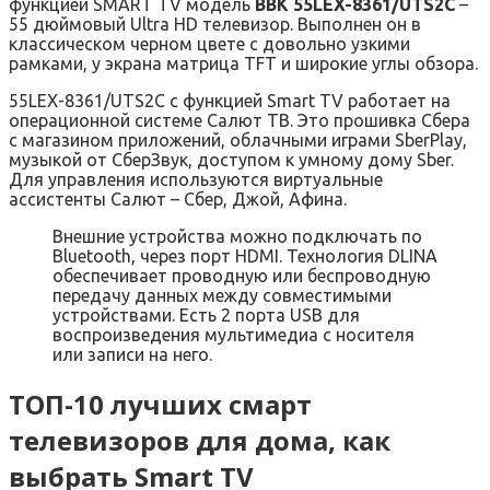
функцией SMART TV модель
BBK 55LEX-8361/UTS2C
–
55 дюймовый Ultra HD телевизор. Выполнен он в
классическом черном цвете с довольно узкими
рамками, у экрана матрица TFT и широкие углы обзора.
55LEX-8361/UTS2C с функцией Smart TV работает на
операционной системе Салют ТВ. Это прошивка Сбера
с магазином приложений, облачными играми SberPlay,
музыкой от СберЗвук, доступом к умному дому Sber.
Для управления используются виртуальные
ассистенты Салют – Сбер, Джой, Афина.
Внешние устройства можно подключать по
Bluetooth, через порт HDMI. Технология DLINA
обеспечивает проводную или беспроводную
передачу данных между совместимыми
устройствами. Есть 2 порта USB для
воспроизведения мультимедиа с носителя
или записи на него.
ТОП-10 лучших смарт
телевизоров для дома, как
выбрать Smart TV