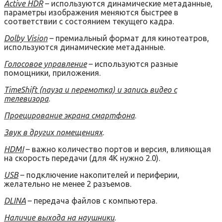
Active HDR
– используются динамические метаданные,
параметры изображения меняются быстрее в
соответствии с состоянием текущего кадра.
Dolby Vision
– премиальный формат для кинотеатров,
используются динамические метаданные.
Голосовое управление
– используются разные
помощники, приложения.
TimeShift (пауза и перемотка) и запись видео с
телевизора
.
Проецирование экрана смартфона
.
Звук в других помещениях
.
HDMI
– важно количество портов и версия, влияющая
на скорость передачи (для 4K нужно 2.0).
USB
– подключение накопителей и периферии,
желательно не менее 2 разъемов.
DLINA
– передача файлов с компьютера.
Наличие выхода на наушники
.