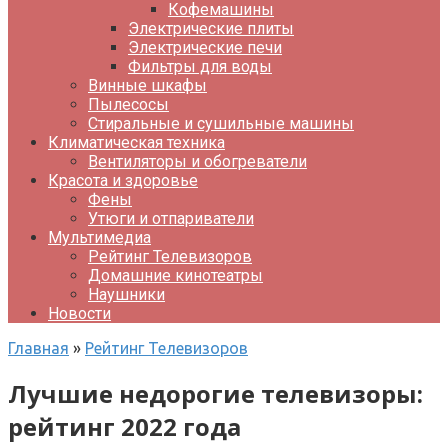
Кофемашины
Электрические плиты
Электрические печи
Фильтры для воды
Винные шкафы
Пылесосы
Стиральные и сушильные машины
Климатическая техника
Вентиляторы и обогреватели
Красота и здоровье
Фены
Утюги и отпариватели
Мультимедиа
Рейтинг Телевизоров
Домашние кинотеатры
Наушники
Новости
Главная
»
Рейтинг Телевизоров
Лучшие недорогие телевизоры:
рейтинг 2022 года