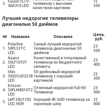
Fusion FLTV-
15
5.
телевизор с высоким
40A310 LED
500
качеством картинки
Лучшие недорогие телевизоры
диагональю 50 дюймов
Цена,
№
Название
Описание
руб.
Polarline
Самый лучший недорогой
23
1.
50PL53TC
телевизор диагональю 50
500
LED
дюймов
Asano
Качественный и популярный
23
2.
50LF1010T
телевизор из бюджетного
400
LED
сегмента
Irbis
50-дюймовый недорогой
22
3.
50S01UD321B
телевизор с хорошей
300
LED
картинкой
Erisson
Отличный недорогой Full HD
23
4.
50FLM8010T2
Телевизор
000
LED
Leff 50U110S
Хороший 4K UHD телевизор за
22
5.
LED, HDR
скромную цену
000