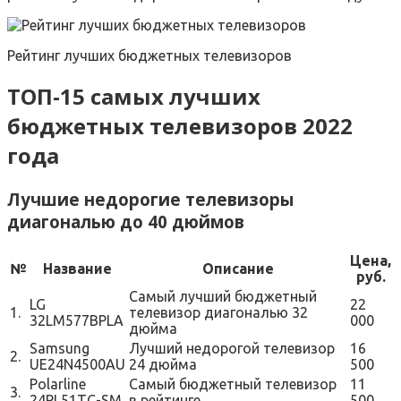
Рейтинг лучших бюджетных телевизоров
ТОП-15 самых лучших
бюджетных телевизоров 2022
года
Лучшие недорогие телевизоры
диагональю до 40 дюймов
Цена,
№
Название
Описание
руб.
Самый лучший бюджетный
LG
22
1.
телевизор диагональю 32
32LM577BPLA
000
дюйма
Samsung
Лучший недорогой телевизор
16
2.
UE24N4500AU
24 дюйма
500
Polarline
Самый бюджетный телевизор
11
3.
24PL51TC-SM
в рейтинге
500