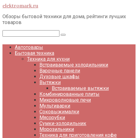
Перейти
elektromark.ru
к
контенту
Обзоры бытовой техники для дома, рейтинги лучших
товаров
Поиск:
Автотовары
Бытовая техника
Техника для кухни
Встраиваемые холодильники
Варочные панели
Духовые шкафы
Вытяжки
Встраиваемые вытяжки
Комбинированные плиты
Микроволновые печи
Мультиварки
Соковыжималки
Мясорубки
Сумки-холодильник
Морозильники
Техника для приготовления кофе