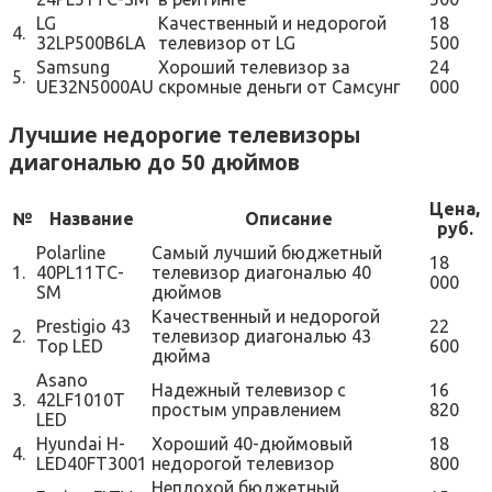
LG
Качественный и недорогой
18
4.
32LP500B6LA
телевизор от LG
500
Samsung
Хороший телевизор за
24
5.
UE32N5000AU
скромные деньги от Самсунг
000
Лучшие недорогие телевизоры
диагональю до 50 дюймов
Цена,
№
Название
Описание
руб.
Polarline
Самый лучший бюджетный
18
1.
40PL11TC-
телевизор диагональю 40
000
SM
дюймов
Качественный и недорогой
Prestigio 43
22
2.
телевизор диагональю 43
Top LED
600
дюйма
Asano
Надежный телевизор с
16
3.
42LF1010T
простым управлением
820
LED
Hyundai H-
Хороший 40-дюймовый
18
4.
LED40FT3001
недорогой телевизор
800
Неплохой бюджетный