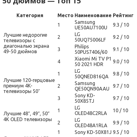
50 дюймов — Топ 15
Категория
Место
Наименование
Рейтинг
Samsung
1
9.3 / 10
UE50AU7100U
LG
Лучшие недорогие
2
9.2 / 10
50UQ75006LF
телевизоры с
диагональю экрана
Philips
3
9.1 / 10
49-50 дюймов
50PUS7406/60
Xiaomi Mi TV P1
4
9.0 / 10
50 2021 HDR
LG
1
9.8 / 10
50QNED816QA
Лучшие 120-герцовые
Samsung
премиум 4K-
2
9.7 / 10
QE50QN90AAU
телевизоры 50ʺ
Sony KD-
3
9.7 / 10
50X85TJ
LG
1
10 / 10
OLED48C2RLA
Лучшие 48″, 49″, 50″
4K OLED телевизоры
LG
2
9.9 / 10
OLED48A1RLA
1
Sony KD-50X81J
9.5 / 10