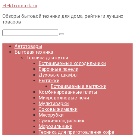
Перейти
elektromark.ru
к
контенту
Обзоры бытовой техники для дома, рейтинги лучших
товаров
Поиск:
Автотовары
Бытовая техника
Техника для кухни
Встраиваемые холодильники
Варочные панели
Духовые шкафы
Вытяжки
Встраиваемые вытяжки
Комбинированные плиты
Микроволновые печи
Мультиварки
Соковыжималки
Мясорубки
Сумки-холодильник
Морозильники
Техника для приготовления кофе