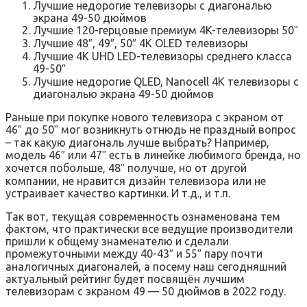
Лучшие недорогие телевизоры с диагональю
экрана 49-50 дюймов
Лучшие 120-герцовые премиум 4K-телевизоры 50ʺ
Лучшие 48″, 49″, 50″ 4K OLED телевизоры
Лучшие 4K UHD LED-телевизоры среднего класса
49-50″
Лучшие недорогие QLED, Nanocell 4К телевизоры с
диагональю экрана 49-50 дюймов
Раньше при покупке нового телевизора с экраном от
46″ до 50ʺ мог возникнуть отнюдь не праздный вопрос
– так какую диагональ лучше выбрать? Например,
модель 46″ или 47ʺ есть в линейке любимого бренда, но
хочется побольше, 48ʺ получше, но от другой
компании, не нравится дизайн телевизора или не
устраивает качество картинки. И т.д., и т.п.
Так вот, текущая современность ознаменована тем
фактом, что практически все ведущие производители
пришли к общему знаменателю и сделали
промежуточными между 40-43″ и 55″ пару почти
аналогичных диагоналей, а посему наш сегодняшний
актуальный рейтинг будет посвящён лучшим
телевизорам с экраном 49 — 50 дюймов в 2022 году.