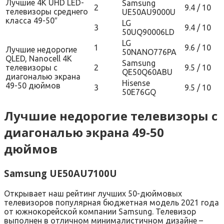
Лучшие 4K UHD LED-
Samsung
2
9.4 / 10
телевизоры среднего
UE50AU9000U
класса 49-50″
LG
3
9.4 / 10
50UQ90006LD
LG
1
9.6 / 10
Лучшие недорогие
50NANO776PA
QLED, Nanocell 4К
Samsung
телевизоры с
2
9.5 / 10
QE50Q60ABU
диагональю экрана
Hisense
49-50 дюймов
3
9.5 / 10
50E76GQ
Лучшие недорогие телевизоры с
диагональю экрана 49-50
дюймов
Samsung UE50AU7100U
Открывает наш рейтинг лучших 50-дюймовых
телевизоров популярная бюджетная модель 2021 года
от южнокорейской компании Samsung. Телевизор
выполнен в отличном минималистичном дизайне –