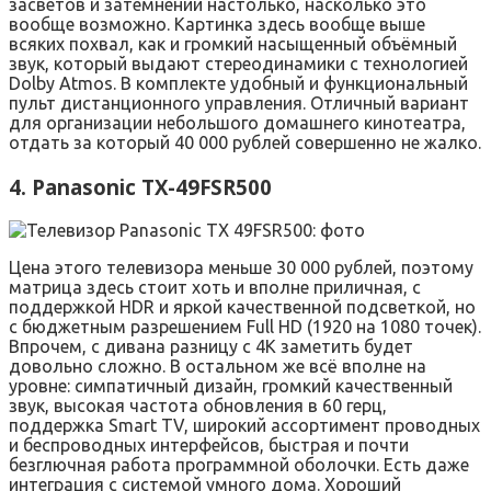
засветов и затемнений настолько, насколько это
вообще возможно. Картинка здесь вообще выше
всяких похвал, как и громкий насыщенный объёмный
звук, который выдают стереодинамики с технологией
Dolby Atmos. В комплекте удобный и функциональный
пульт дистанционного управления. Отличный вариант
для организации небольшого домашнего кинотеатра,
отдать за который 40 000 рублей совершенно не жалко.
4. Panasonic TX-49FSR500
Цена этого телевизора меньше 30 000 рублей, поэтому
матрица здесь стоит хоть и вполне приличная, с
поддержкой HDR и яркой качественной подсветкой, но
с бюджетным разрешением Full HD (1920 на 1080 точек).
Впрочем, с дивана разницу с 4К заметить будет
довольно сложно. В остальном же всё вполне на
уровне: симпатичный дизайн, громкий качественный
звук, высокая частота обновления в 60 герц,
поддержка Smart TV, широкий ассортимент проводных
и беспроводных интерфейсов, быстрая и почти
безглючная работа программной оболочки. Есть даже
интеграция с системой умного дома. Хороший