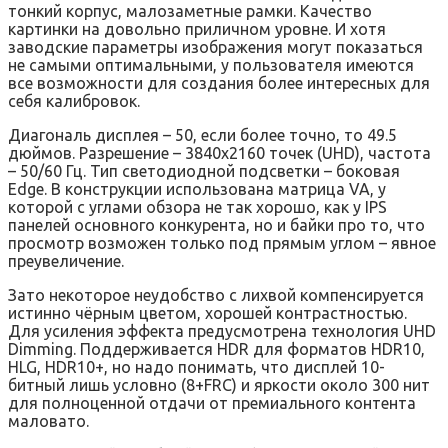
тонкий корпус, малозаметные рамки. Качество
картинки на довольно приличном уровне. И хотя
заводские параметры изображения могут показаться
не самыми оптимальными, у пользователя имеются
все возможности для создания более интересных для
себя калибровок.
Диагональ дисплея – 50, если более точно, то 49.5
дюймов. Разрешение – 3840х2160 точек (UHD), частота
– 50/60 Гц. Тип светодиодной подсветки – боковая
Edge. В конструкции использована матрица VA, у
которой с углами обзора не так хорошо, как у IPS
панелей основного конкурента, но и байки про то, что
просмотр возможен только под прямым углом – явное
преувеличение.
Зато некоторое неудобство с лихвой компенсируется
истинно чёрным цветом, хорошей контрастностью.
Для усиления эффекта предусмотрена технология UHD
Dimming. Поддерживается HDR для форматов HDR10,
HLG, HDR10+, но надо понимать, что дисплей 10-
битный лишь условно (8+FRC) и яркости около 300 нит
для полноценной отдачи от премиального контента
маловато.