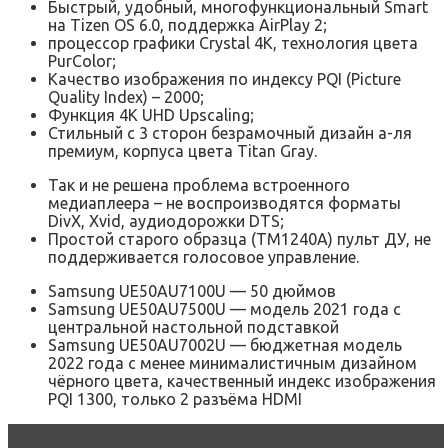
Быстрый, удобный, многофункциональный Smart
на Tizen OS 6.0, поддержка AirPlay 2;
процессор графики Crystal 4K, технология цвета
PurColor;
Качество изображения по индексу PQI (Picture
Quality Index) – 2000;
Функция 4K UHD Upscaling;
Стильный с 3 сторон безрамочный дизайн а-ля
премиум, корпуса цвета Titan Gray.
Так и не решена проблема встроенного
медиаплеера – не воспроизводятся форматы
DivX, Xvid, аудиодорожки DTS;
Простой старого образца (TM1240A) пульт ДУ, не
поддерживается голосовое управление.
Samsung UE50AU7100U — 50 дюймов
Samsung UE50AU7500U — модель 2021 года с
центральной настольной подставкой
Samsung UE50AU7002U — бюджетная модель
2022 года с менее минималистичным дизайном
чёрного цвета, качественный индекс изображения
PQI 1300, только 2 разъёма HDMI