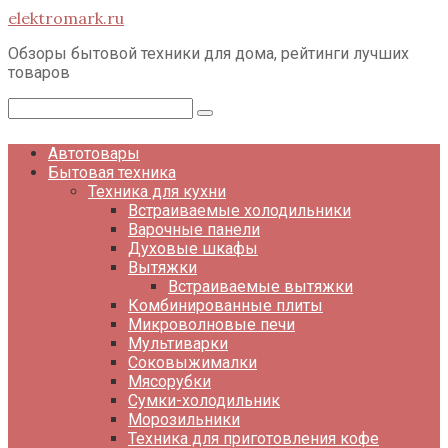
Перейти
elektromark.ru
к
контенту
Обзоры бытовой техники для дома, рейтинги лучших
товаров
Поиск:
Автотовары
Бытовая техника
Техника для кухни
Встраиваемые холодильники
Варочные панели
Духовые шкафы
Вытяжки
Встраиваемые вытяжки
Комбинированные плиты
Микроволновые печи
Мультиварки
Соковыжималки
Мясорубки
Сумки-холодильник
Морозильники
Техника для приготовления кофе