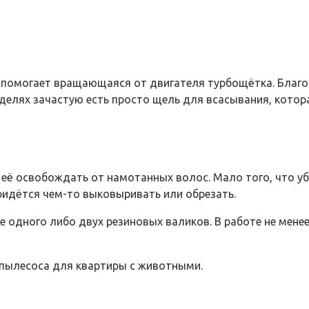
 помогает вращающаяся от двигателя турбощётка. Благод
делях зачастую есть просто щель для всасывания, кото
 её освобождать от намотанных волос. Мало того, что у
ридётся чем-то выковыривать или обрезать.
 одного либо двух резиновых валиков. В работе не мене
-пылесоса для квартиры с животными.