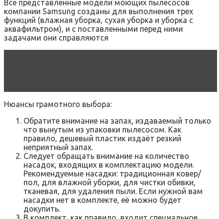
Все представленные модели моющих пылесосов
компании Samsung созданы для выполнения трех
функций (влажная уборка, сухая уборка и уборка с
аквафильтром), и с поставленными перед ними
задачами они справляются
Читать статью
Обзор беспроводного пылесоса
Kitfort KT-515: недорогой электровеник с
насадками
Нюансы грамотного выбора:
Обратите внимание на запах, издаваемый только
что вынутым из упаковки пылесосом. Как
правило, дешевый пластик издаёт резкий
неприятный запах.
Следует обращать внимание на количество
насадок, входящих в комплектацию модели.
Рекомендуемые насадки: традиционная ковер/
пол, для влажной уборки, для чистки обивки,
тканевая, для удаления пыли. Если нужной вам
насадки нет в комплекте, её можно будет
докупить.
В комплект, как правило, входит специальное