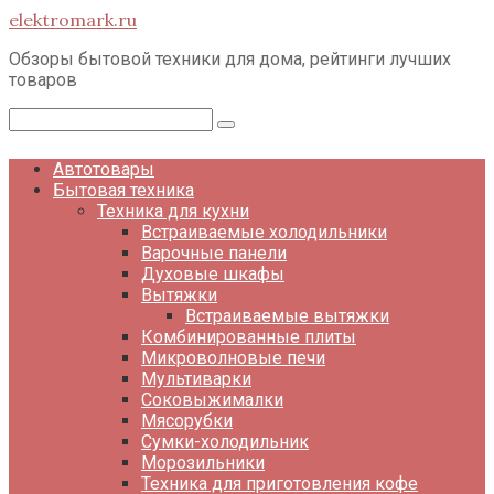
Перейти
elektromark.ru
к
контенту
Обзоры бытовой техники для дома, рейтинги лучших
товаров
Поиск:
Автотовары
Бытовая техника
Техника для кухни
Встраиваемые холодильники
Варочные панели
Духовые шкафы
Вытяжки
Встраиваемые вытяжки
Комбинированные плиты
Микроволновые печи
Мультиварки
Соковыжималки
Мясорубки
Сумки-холодильник
Морозильники
Техника для приготовления кофе