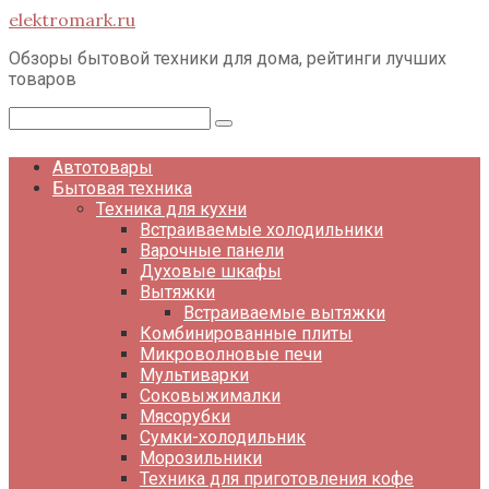
Перейти
elektromark.ru
к
контенту
Обзоры бытовой техники для дома, рейтинги лучших
товаров
Поиск:
Автотовары
Бытовая техника
Техника для кухни
Встраиваемые холодильники
Варочные панели
Духовые шкафы
Вытяжки
Встраиваемые вытяжки
Комбинированные плиты
Микроволновые печи
Мультиварки
Соковыжималки
Мясорубки
Сумки-холодильник
Морозильники
Техника для приготовления кофе