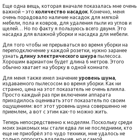
Еще одна вещь, которая вначале показалась мне очень
важной – это
количество насадок
. Конечно, меня
очень порадовало наличие насадок для мягкой
мебели, пола и ковров, для удаления пыли из углов и
щелей… Но по факту я пользуюсь всего двумя. Это
насадка для влажной уборки и насадка для мебели.
Для того чтобы не прерываться во время уборки на
переподключение у каждой розетки, нужно заранее
узнать
длину электрического шнура
пылесоса.
Хорошим вариантом будет длина 6 метров. Этого
обычно хватает на уборку в одной комнате.
Для меня также имел значение
уровень шума
,
издаваемого пылесосом во время уборки. Как ни
странно, цена на этот показатель не очень влияла.
Просто каждый раз при включении аппарата
приходилось оценивать этот показатель по своим
ощущениям: вот этот уровень шума совершенно не
приемлем, а вот с этим как-то можно жить.
Теперь непосредственно к моделям. Поскольку среди
моих знакомых мы стали едва ли не последними, кто
еще не приобрёл это чудо техники, мне удалось не
только опросить владельцев, но и самой