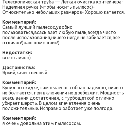
Телескопическая труба — Лёгкая очистка контейнера-
Надёжная ручка (чтобы носить пылесос)-
Относительно небольших размеров- Хорошо катается.
Комментарий:
Самый лучший пылесос,удобно
пользоваться,всасывает любую пыль,всегда чисто
после использования,ничего нигде не забивается,все
отлично!)наш помощник!)
Недостатки:
все отлично)
Достоинства:
Яркий,качественный
Комментарий:
Купил по скидке, сам пылесос собран надежно, ничего
не болтается, при включении не дребезжит. Мощность
всасывания достаточная, с турбощеткой отлично
убирает шерсть. В целом впечатления очень
положительные. Исправно работает уже полгода.
Комментарий:
я очень довольна этим пылесосом.