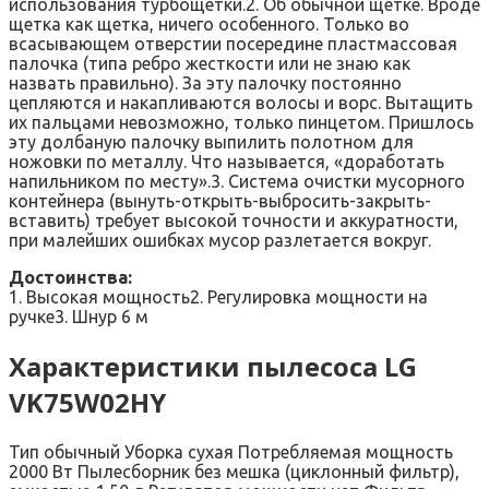
использования турбощетки.2. Об обычной щетке. Вроде
щетка как щетка, ничего особенного. Только во
всасывающем отверстии посередине пластмассовая
палочка (типа ребро жесткости или не знаю как
назвать правильно). За эту палочку постоянно
цепляются и накапливаются волосы и ворс. Вытащить
их пальцами невозможно, только пинцетом. Пришлось
эту долбаную палочку выпилить полотном для
ножовки по металлу. Что называется, «доработать
напильником по месту».3. Система очистки мусорного
контейнера (вынуть-открыть-выбросить-закрыть-
вставить) требует высокой точности и аккуратности,
при малейших ошибках мусор разлетается вокруг.
Достоинства:
1. Высокая мощность2. Регулировка мощности на
ручке3. Шнур 6 м
Характеристики пылесоса LG
VK75W02HY
Тип обычный Уборка сухая Потребляемая мощность
2000 Вт Пылесборник без мешка (циклонный фильтр),