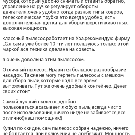
мусора,который удобно снимать и ставить обратно,
управление на ручке регулирует обороты
двигателя,очень удобно когда разные типы ковров,
телескопическая трубка это всегда удобно, есть
дополнительная щетка для уборки шерсти животных,
высокая мощность
классный пылесос.работает на Ура.рекомендую фирму
LG.я сама уже более 10 -ти лет пользуюсь только этой
маркой.вся техника сделана на совесть.
я очень довольна этим пылесосом.
Отличный пылесос. Нравится большое разнообразие
насадок. Также не могу терпеть пылесосы с мешком
для сбора пыли,которые надо все время
вытряхивать..Тут же очень удобный контейнер. Денег
своих стоит.
Самый лучший пылесос,удобно
пользоваться,всасывает любую пыль,всегда чисто
после использования,ничего нигде не забивается,все
отлично!)наш помощник!)
Купил по скидке, сам пылесос собран надежно, ничего
не болтается, при включении не дребезжит. Мощность