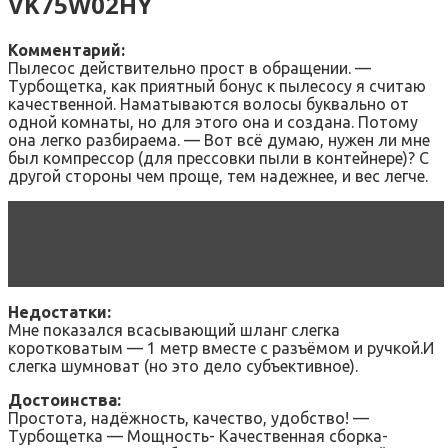
VK75W02HY
Комментарий:
Пылесос действительно прост в обращении. —
Турбощетка, как приятный бонус к пылесосу я считаю
качественной. Наматываются волосы буквально от
одной комнаты, но для этого она и создана. Потому
она легко разбираема. — Вот всё думаю, нужен ли мне
был компрессор (для прессовки пыли в контейнере)? С
другой стороны чем проще, тем надежнее, и вес легче.
Читать статью
Робот, вертикальный или
классический: какой пылесос выбрать для
квартиры с детьми и животными
Недостатки:
Мне показался всасывающий шланг слегка
коротковатым — 1 метр вместе с разъёмом и ручкой.И
слегка шумноват (но это дело субъективное).
Достоинства:
Простота, надёжность, качество, удобство! —
Турбощетка — Мощность- Качественная сборка-