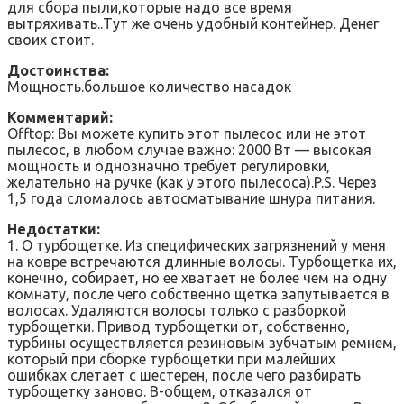
для сбора пыли,которые надо все время
вытряхивать..Тут же очень удобный контейнер. Денег
своих стоит.
Достоинства:
Мощность.большое количество насадок
Комментарий:
Offtop: Вы можете купить этот пылесос или не этот
пылесос, в любом случае важно: 2000 Вт — высокая
мощность и однозначно требует регулировки,
желательно на ручке (как у этого пылесоса).P.S. Через
1,5 года сломалось автосматывание шнура питания.
Недостатки:
1. О турбощетке. Из специфических загрязнений у меня
на ковре встречаются длинные волосы. Турбощетка их,
конечно, собирает, но ее хватает не более чем на одну
комнату, после чего собственно щетка запутывается в
волосах. Удаляются волосы только с разборкой
турбощетки. Привод турбощетки от, собственно,
турбины осуществляется резиновым зубчатым ремнем,
который при сборке турбощетки при малейших
ошибках слетает с шестерен, после чего разбирать
турбощетку заново. В-общем, отказался от