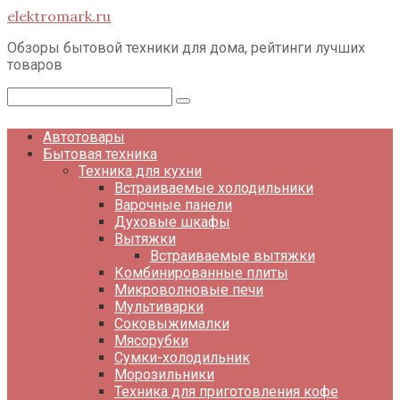
Перейти
elektromark.ru
к
контенту
Обзоры бытовой техники для дома, рейтинги лучших
товаров
Поиск:
Автотовары
Бытовая техника
Техника для кухни
Встраиваемые холодильники
Варочные панели
Духовые шкафы
Вытяжки
Встраиваемые вытяжки
Комбинированные плиты
Микроволновые печи
Мультиварки
Соковыжималки
Мясорубки
Сумки-холодильник
Морозильники
Техника для приготовления кофе