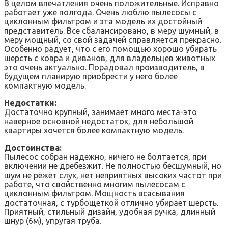
В целом впечатления очень положительные. Исправно
работает уже полгода. Очень люблю пылесосы с
циклонным фильтром и эта модель их достойный
представитель. Все сбалансировано, в меру шумный, в
меру мощный, со свой задачей справляется прекрасно.
Особенно радует, что с его помощью хорошо убирать
шерсть с ковра и диванов, для владельцев животных
это очень актуально. Порадовал производитель, в
будущем планирую приобрести у него более
компактную модель.
Недостатки:
Достаточно крупный, занимает много места-это
наверное основной недостаток, для небольшой
квартиры хочется более компактную модель.
Достоинства:
Пылесос собран надежно, ничего не болтается, при
включении не дребезжит. Не полностью бесшумный, но
шум не режет слух, нет неприятных высоких частот при
работе, что свойственно многим пылесосам с
циклонным фильтром. Мощность всасывания
достаточная, с турбощеткой отлично убирает шерсть.
Приятный, стильный дизайн, удобная ручка, длинный
шнур (6м), упругая труба.