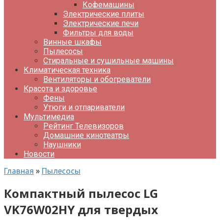
Кофемашины
Электрические плиты
Электрические печи
Фильтры для воды
Винные шкафы
Пылесосы
Стиральные и сушильные машины
Климатическая техника
Вентиляторы и обогреватели
Красота и здоровье
Фены
Утюги и отпариватели
Мультимедиа
Рейтинг Телевизоров
Домашние кинотеатры
Наушники
Новости
Главная
»
Пылесосы
Компактный пылесос LG
VK76W02HY для твердых