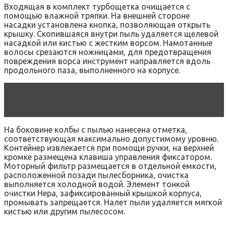
Входящая в комплект турбощетка очищается с
помощью влажной тряпки. На внешней стороне
насадки установлена кнопка, позволяющая открыть
крышку. Скопившаяся внутри пыль удаляется щелевой
насадкой или кистью с жестким ворсом. Намотанные
волосы срезаются ножницами, для предотвращения
повреждения ворса инструмент направляется вдоль
продольного паза, выполненного на корпусе.
Читать статью
9 лучших пылесосов до 10000
рублей
На боковине колбы с пылью нанесена отметка,
соответствующая максимально допустимому уровню.
Контейнер извлекается при помощи ручки, на верхней
кромке размещена клавиша управления фиксатором.
Моторный фильтр размещается в отдельной емкости,
расположенной позади пылесборника, очистка
выполняется холодной водой. Элемент тонкой
очистки Hepa, зафиксированный крышкой корпуса,
промывать запрещается. Налет пыли удаляется мягкой
кистью или другим пылесосом.