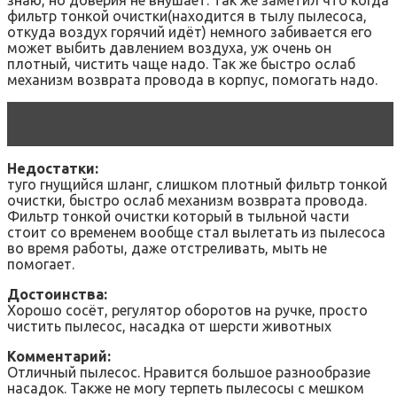
знаю, но доверия не внушает. Так же заметил что когда
фильтр тонкой очистки(находится в тылу пылесоса,
откуда воздух горячий идёт) немного забивается его
может выбить давлением воздуха, уж очень он
плотный, чистить чаще надо. Так же быстро ослаб
механизм возврата провода в корпус, помогать надо.
Читать статью
Panda X500
Недостатки:
туго гнущийся шланг, слишком плотный фильтр тонкой
очистки, быстро ослаб механизм возврата провода.
Фильтр тонкой очистки который в тыльной части
стоит со временем вообще стал вылетать из пылесоса
во время работы, даже отстреливать, мыть не
помогает.
Достоинства:
Хорошо сосёт, регулятор оборотов на ручке, просто
чистить пылесос, насадка от шерсти животных
Комментарий:
Отличный пылесос. Нравится большое разнообразие
насадок. Также не могу терпеть пылесосы с мешком