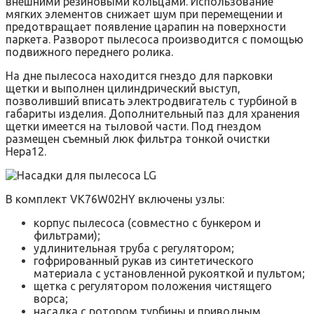
внешними резиновыми кольцами. Использование
мягких элементов снижает шум при перемещении и
предотвращает появление царапин на поверхности
паркета. Разворот пылесоса производится с помощью
подвижного переднего ролика.
На дне пылесоса находится гнездо для парковки
щетки и выполнен цилиндрический выступ,
позволивший вписать электродвигатель с турбиной в
габариты изделия. Дополнительный паз для хранения
щетки имеется на тыловой части. Под гнездом
размещен съемный люк фильтра тонкой очистки
Hepa12.
В комплект VK76W02HY включены узлы:
корпус пылесоса (совместно с бункером и
фильтрами);
удлинительная труба с регулятором;
гофрированный рукав из синтетического
материала с установленной рукояткой и пультом;
щетка с регулятором положения чистящего
ворса;
насадка с ротором турбины и приводным