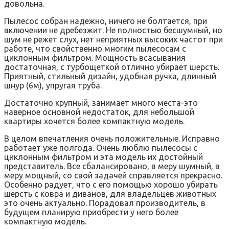
довольна.
Пылесос собран надежно, ничего не болтается, при
включении не дребезжит. Не полностью бесшумный, но
шум не режет слух, нет неприятных высоких частот при
работе, что свойственно многим пылесосам с
циклонным фильтром. Мощность всасывания
достаточная, с турбощеткой отлично убирает шерсть.
Приятный, стильный дизайн, удобная ручка, длинный
шнур (6м), упругая труба.
Достаточно крупный, занимает много места-это
наверное основной недостаток, для небольшой
квартиры хочется более компактную модель.
В целом впечатления очень положительные. Исправно
работает уже полгода. Очень люблю пылесосы с
циклонным фильтром и эта модель их достойный
представитель. Все сбалансировано, в меру шумный, в
меру мощный, со свой задачей справляется прекрасно.
Особенно радует, что с его помощью хорошо убирать
шерсть с ковра и диванов, для владельцев животных
это очень актуально. Порадовал производитель, в
будущем планирую приобрести у него более
компактную модель.