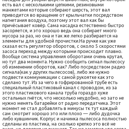
есть вал с несколькими цепкими, резиновыми
манжетами которые собирают шерсть, этот вал
приводится во вращение от крыльчатки посредством
нагнетания воздуха, поэтому этот вал как бы
причёсывает ковёр. Сама насадка естественно быстро
засоряется, и это хорошо ведь она собирает много
мусора за раз, но она и так же легко разбирается на
элементы для удобной прочистки.На ручке как уже
сказал есть регулятор оборотов, с около 5 скоростями
засоса переход между которыми происходит плавно.
Вообще система управления оборотами очень крутая,
но тут два момента. Нужно сообщить сигнал пылесосу
об изменении оборотов, как? Либо посредством радио
сигнала(как у других пылесосов), либо же нужно
подвести коммуникации с самой рукоятке как это
сделано тут. Из за чего в гофрированной трубе есть
специальный пластиковый канал с проводом, из за
этого пластикового канала труба гораздо хуже
остальных гнётся, что несколько неудобно, но зато не
нужно менять батарейки от радио передатчика. Этот
момент не стал добавлять в минусы тк тут каждый
сам смотрит хорошо это или плохо — либо дудочка
либо кувшинчик. Корпус и начинка пылесоса полностью
сделаны из пластика, на сколько крепко это всё не