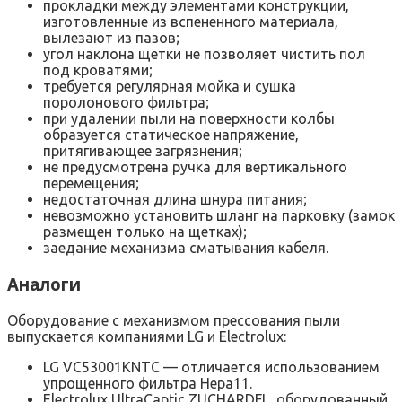
прокладки между элементами конструкции,
изготовленные из вспененного материала,
вылезают из пазов;
угол наклона щетки не позволяет чистить пол
под кроватями;
требуется регулярная мойка и сушка
поролонового фильтра;
при удалении пыли на поверхности колбы
образуется статическое напряжение,
притягивающее загрязнения;
не предусмотрена ручка для вертикального
перемещения;
недостаточная длина шнура питания;
невозможно установить шланг на парковку (замок
размещен только на щетках);
заедание механизма сматывания кабеля.
Аналоги
Оборудование с механизмом прессования пыли
выпускается компаниями LG и Electrolux:
LG VC53001KNTC — отличается использованием
упрощенного фильтра Hepa11.
Electrolux UltraCaptic ZUCHARDFL, оборудованный