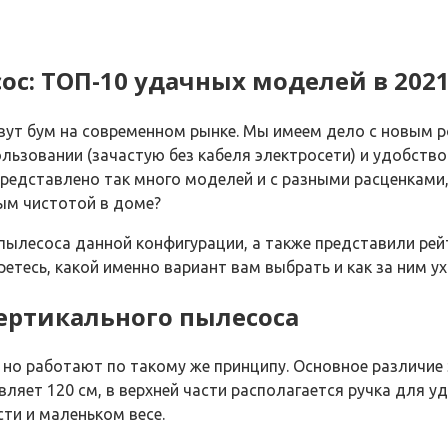
с: ТОП-10 удачных моделей в 2021
вут бум на современном рынке. Мы имеем дело с новым р
зовании (зачастую без кабеля электросети) и удобство х
представлено так много моделей и с разными расценками,
ным чистотой в доме?
пылесоса данной конфигурации, а также представили рей
етесь, какой именно вариант вам выбрать и как за ним у
ертикального пылесоса
о работают по такому же принципу. Основное различие з
вляет 120 см, в верхней части располагается ручка для у
ти и маленьком весе.