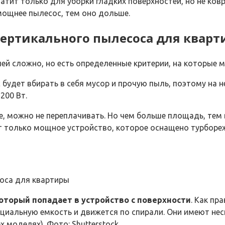
атит только для уборки гладких поверхностей, но не ков
мощнее пылесос, тем оно дольше.
вертикального пылесоса для квар
ей сложно, но есть определенные критерии, на которые 
будет вбирать в себя мусор и прочую пыль, поэтому на н
200 Вт.
е, можно не переплачивать. Но чем больше площадь, тем
 только мощное устройство, которое оснащено турбореж
оторый попадает в устройство с поверхности
. Как пр
пециальную емкость и движется по спирали. Они имеют н
х моделях). Фото: Shutterstock