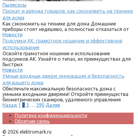
Пылесосы
Прокат и аренда товаров: как сэкономить на технике
для дома
Как сэкономить на технике для дома Домашние
приборы стоят недешево, а полностью отказаться от
Новости
Подсумки АК: грамотное ношение и эффективное
использование
Освойте грамотное ношение и использование
подсумков АК. Узнайте о типах, их преимуществах для
быстрых
Новости
Умные входные двери: инновации и безопасность
для вашего дома
Обеспечьте максимальную безопасность дома с
умными входными дверями! Откройте преимущества
биометрических сканеров, удаленного управления
Пагинация
Назад
1
2
3
…
390
Далее
записей
Политика конфиденциальности
Обратная связь
© 2026 elektromark.ru