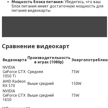
Мощность блока питания:
Убедитесь‚ что ваш
блок питания имеет достаточную мощность для
питания видеокарты.
Читать статью
Виброоборудование для
бетона: виды, применение и особенности
выбора
Сравнение видеокарт
Производительность
Видеокарта
Энергопотреблен
в играх (1080p)
NVIDIA
GeForce GTX
Средняя
75W
1050 Ti
AMD Radeon
Выше средней
150W
RX 570
NVIDIA
GeForce GTX
Выше средней
75W
1650