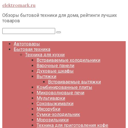
Перейти
elektromark.ru
к
контенту
Обзоры бытовой техники для дома, рейтинги лучших
товаров
Поиск:
Автотовары
Бытовая техника
Техника для кухни
Встраиваемые холодильники
Варочные панели
Духовые шкафы
Вытяжки
Встраиваемые вытяжки
Комбинированные плиты
Микроволновые печи
Мультиварки
Соковыжималки
Мясорубки
Сумки-холодильник
Морозильники
Техника для приготовления кофе