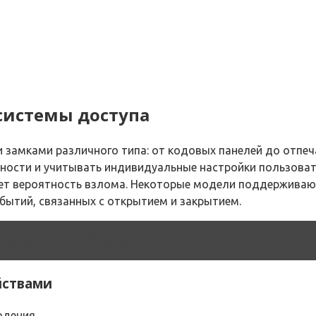
системы доступа
замками различного типа: от кодовых панелей до отпеч
нности и учитывать индивидуальные настройки пользова
т вероятность взлома. Некоторые модели поддерживают 
обытий, связанных с открытием и закрытием.
ы: рейтинг 2023 года
йствами
юдения