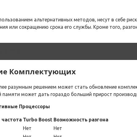
пользованием альтернативных методов, несут в себе риск
ия или сокращению срока его службы. Кроме того, разг
 i3 4170
ние Комплектующих
олее разумным решением может стать обновление комплек
 памяти может дать гораздо больший прирост производи
ативные Процессоры
 частота
Turbo Boost
Возможность разгона
Нет
Нет
Нет
Нет