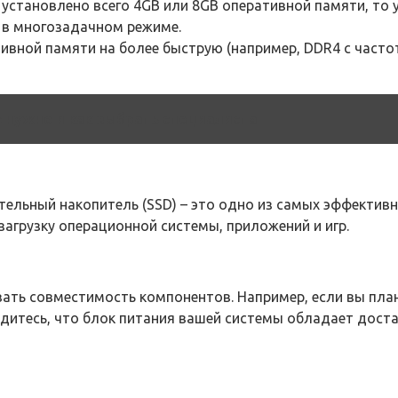
 установлено всего 4GB или 8GB оперативной памяти, то
 в многозадачном режиме.
тивной памяти на более быструю (например, DDR4 с част
 нужно и как выбрать специалиста
тельный накопитель (SSD) – это одно из самых эффектив
загрузку операционной системы, приложений и игр.
ть совместимость компонентов. Например, если вы план
убедитесь, что блок питания вашей системы обладает до