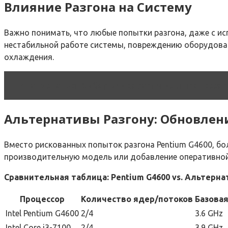
Влияние Разгона на Систему
Важно понимать, что любые попытки разгона, даже с ис
нестабильной работе системы, повреждению оборудован
охлаждения.
Читать статью
Выбор видеокарты для процессора
Альтернативы Разгону: Обновле
Вместо рискованных попыток разгона Pentium G4600, б
производительную модель или добавление оперативной
Сравнительная таблица: Pentium G4600 vs. Альтерн
Процессор
Количество ядер/потоков
Базовая
Intel Pentium G4600
2/4
3.6 GHz
Intel Core i3-7100
2/4
3.9 GHz