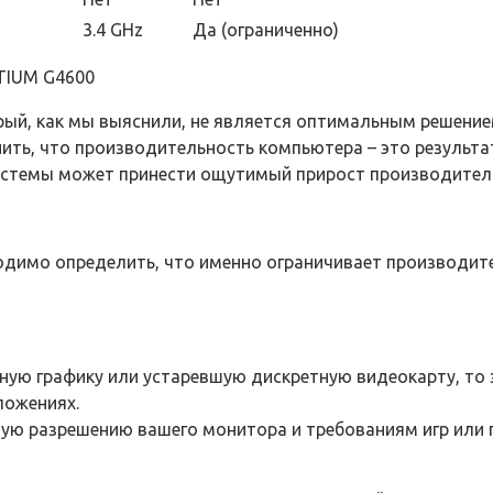
3.4 GHz
Да (ограниченно)
IUM G4600
рый, как мы выяснили, не является оптимальным решение
ть, что производительность компьютера – это результат
системы может принести ощутимый прирост производитель
одимо определить, что именно ограничивает производите
нную графику или устаревшую дискретную видеокарту, то
ложениях.
ую разрешению вашего монитора и требованиям игр или 