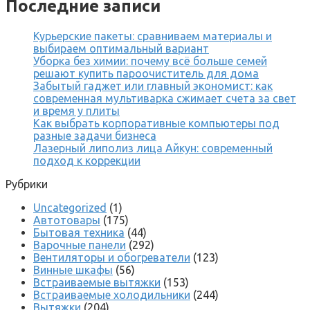
Последние записи
Курьерские пакеты: сравниваем материалы и
выбираем оптимальный вариант
Уборка без химии: почему всё больше семей
решают купить пароочиститель для дома
Забытый гаджет или главный экономист: как
современная мультиварка сжимает счета за свет
и время у плиты
Как выбрать корпоративные компьютеры под
разные задачи бизнеса
Лазерный липолиз лица Айкун: современный
подход к коррекции
Рубрики
Uncategorized
(1)
Автотовары
(175)
Бытовая техника
(44)
Варочные панели
(292)
Вентиляторы и обогреватели
(123)
Винные шкафы
(56)
Встраиваемые вытяжки
(153)
Встраиваемые холодильники
(244)
Вытяжки
(204)