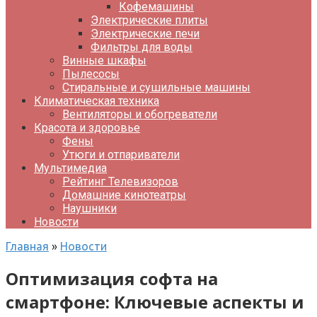
Кофемашины
Электрические плиты
Электрические печи
Фильтры для воды
Винные шкафы
Пылесосы
Стиральные и сушильные машины
Климатическая техника
Вентиляторы и обогреватели
Красота и здоровье
Фены
Утюги и отпариватели
Мультимедиа
Рейтинг Телевизоров
Домашние кинотеатры
Наушники
Новости
Главная
»
Новости
Оптимизация софта на
смартфоне: Ключевые аспекты и