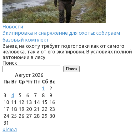
Новости
Экипировка и снаряжение для охоты: собираем
базовый комплект
Выезд на охоту требует подготовки как от самого
человека, так и от его экипировки. В условиях полной
автономии в лесу
Поиск
Поиск
Август 2026
Пн
Вт
Ср
Чт
Пт
Сб
Вс
1
2
3
4
5
6
7
8
9
10
11
12
13
14
15
16
17
18
19
20
21
22
23
24
25
26
27
28
29
30
31
« Июл