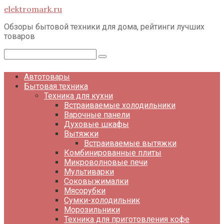
Перейти
elektromark.ru
к
контенту
Обзоры бытовой техники для дома, рейтинги лучших
товаров
Поиск:
Автотовары
Бытовая техника
Техника для кухни
Встраиваемые холодильники
Варочные панели
Духовые шкафы
Вытяжки
Встраиваемые вытяжки
Комбинированные плиты
Микроволновые печи
Мультиварки
Соковыжималки
Мясорубки
Сумки-холодильник
Морозильники
Техника для приготовления кофе