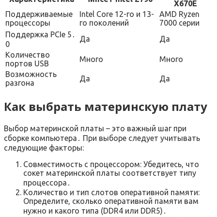
X670E
Поддерживаемые
Intel Core 12-го и 13-
AMD Ryzen
процессоры
го поколений
7000 серии
Поддержка PCIe 5․
Да
Да
0
Количество
Много
Много
портов USB
Возможность
Да
Да
разгона
Как выбрать материнскую плату
Выбор материнской платы – это важный шаг при
сборке компьютера․ При выборе следует учитывать
следующие факторы:
Совместимость с процессором: Убедитесь, что
сокет материнской платы соответствует типу
процессора․
Количество и тип слотов оперативной памяти:
Определите, сколько оперативной памяти вам
нужно и какого типа (DDR4 или DDR5)․