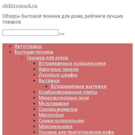
Перейти
elektromark.ru
к
контенту
Обзоры бытовой техники для дома, рейтинги лучших
товаров
Поиск:
Автотовары
Бытовая техника
Техника для кухни
Встраиваемые холодильники
Варочные панели
Духовые шкафы
Вытяжки
Встраиваемые вытяжки
Комбинированные плиты
Микроволновые печи
Мультиварки
Соковыжималки
Мясорубки
Сумки-холодильник
Морозильники
Техника для приготовления кофе