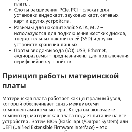
платы․
Слоты расширения: PCIe, PCI – служат для
установки видеокарт, звуковых карт, сетевых
карт и других устройств․
Разъемы для накопителей: SATA, M․2 –
используются для подключения жестких дисков,
твердотельных накопителей (SSD) и других
устройств хранения данных․
Порты ввода-вывода (I/O): USB, Ethernet,
аудиоразъемы – предназначены для подключения
периферийных устройств․
Принцип работы материнской
платы
Материнская плата работает как центральный узел,
который обеспечивает связь между всеми
компонентами компьютера․ Когда вы включаете
компьютер, материнская плата подает питание на все
устройства․ Затем BIOS (Basic Input/Output System) или
UEFI (Unified Extensible Firmware Interface) – это