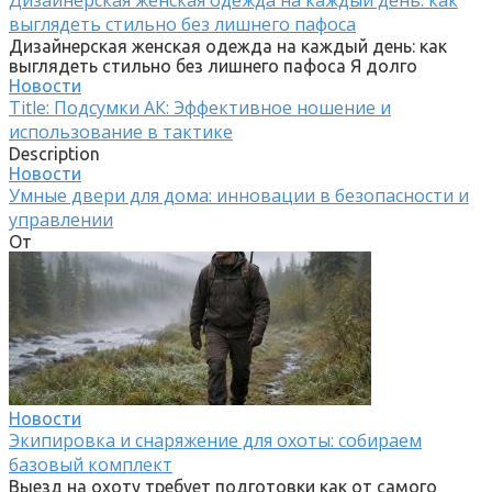
выглядеть стильно без лишнего пафоса
Дизайнерская женская одежда на каждый день: как
выглядеть стильно без лишнего пафоса Я долго
Новости
Title: Подсумки АК: Эффективное ношение и
использование в тактике
Description
Новости
Умные двери для дома: инновации в безопасности и
управлении
От
Новости
Экипировка и снаряжение для охоты: собираем
базовый комплект
Выезд на охоту требует подготовки как от самого