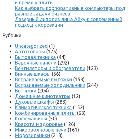
и время у плиты
Как выбрать корпоративные компьютеры под
разные задачи бизнеса
Лазерный липолиз лица Айкун: современный
подход к коррекции
Рубрики
Uncategorized
(1)
Автотовары
(175)
Бытовая техника
(44)
Варочные панели
(292)
Вентиляторы и обогреватели
(123)
Винные шкафы
(56)
Встраиваемые вытяжки
(153)
Встраиваемые холодильники
(244)
Вытяжки
(204)
Домашние кинотеатры
(12)
Духовые шкафы
(283)
Климатическая техника
(152)
Комбинированные плиты
(63)
Кофемашины
(50)
Красота и здоровье
(126)
Микроволновые печи
(161)
Морозильники
(213)