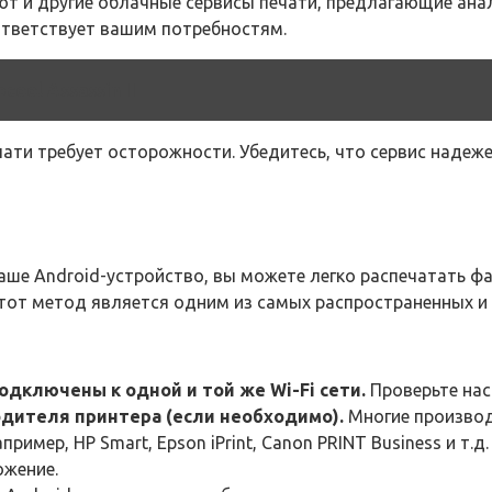
т и другие облачные сервисы печати, предлагающие ана
ответствует вашим потребностям.
ool Assassin II
ти требует осторожности. Убедитесь, что сервис надеже
 ваше Android-устройство, вы можете легко распечатать 
тот метод является одним из самых распространенных и
одключены к одной и той же Wi-Fi сети.
Проверьте наст
дителя принтера (если необходимо).
Многие производ
имер, HP Smart, Epson iPrint, Canon PRINT Business и т.д
ожение.