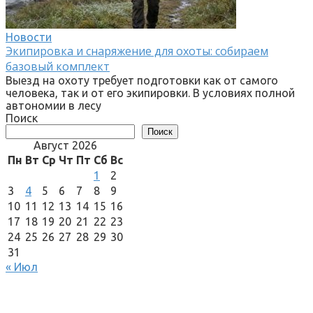
Новости
Экипировка и снаряжение для охоты: собираем
базовый комплект
Выезд на охоту требует подготовки как от самого
человека, так и от его экипировки. В условиях полной
автономии в лесу
Поиск
Поиск
Август 2026
Пн
Вт
Ср
Чт
Пт
Сб
Вс
1
2
3
4
5
6
7
8
9
10
11
12
13
14
15
16
17
18
19
20
21
22
23
24
25
26
27
28
29
30
31
« Июл