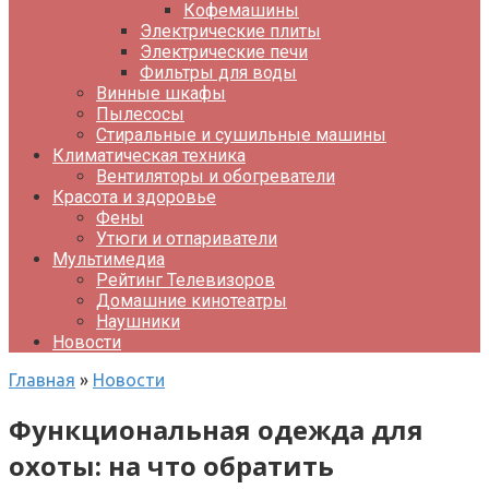
Кофемашины
Электрические плиты
Электрические печи
Фильтры для воды
Винные шкафы
Пылесосы
Стиральные и сушильные машины
Климатическая техника
Вентиляторы и обогреватели
Красота и здоровье
Фены
Утюги и отпариватели
Мультимедиа
Рейтинг Телевизоров
Домашние кинотеатры
Наушники
Новости
Главная
»
Новости
Функциональная одежда для
охоты: на что обратить