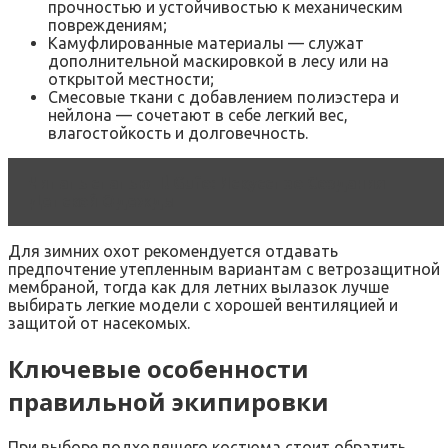
прочностью и устойчивостью к механическим
повреждениям;
Камуфлированные материалы — служат
дополнительной маскировкой в лесу или на
открытой местности;
Смесовые ткани с добавлением полиэстера и
нейлона — сочетают в себе легкий вес,
влагостойкость и долговечность.
Читать статью
Il Gufo: Искусство Создания
Детской Одежды
Для зимних охот рекомендуется отдавать
предпочтение утепленным вариантам с ветрозащитной
мембраной, тогда как для летних вылазок лучше
выбирать легкие модели с хорошей вентиляцией и
защитой от насекомых.
Ключевые особенности
правильной экипировки
При выборе подходящего костюма стоит обратить