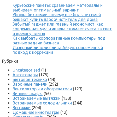
Курьерские пакеты: сравниваем материалы и
выбираем оптимальный вариант
Уборка без химии: почему всё больше семей
решают купить пароочиститель для дома
Забытый гаджет или главный экономист: как
современная мультиварка сжимает счета за свет
и время у плиты
Как выбрать корпоративные компьютеры под
разные задачи бизнеса
Лазерный липолиз лица Айкун: современный
подход к коррекции
Рубрики
Uncategorized
(1)
Автотовары
(175)
Бытовая техника
(44)
Варочные панели
(292)
Вентиляторы и обогреватели
(123)
Винные шкафы
(56)
Встраиваемые вытяжки
(153)
Встраиваемые холодильники
(244)
Вытяжки
(204)
Домашние кинотеатры
(12)