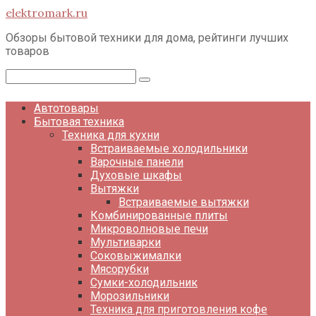
Перейти
elektromark.ru
к
контенту
Обзоры бытовой техники для дома, рейтинги лучших
товаров
Поиск:
Автотовары
Бытовая техника
Техника для кухни
Встраиваемые холодильники
Варочные панели
Духовые шкафы
Вытяжки
Встраиваемые вытяжки
Комбинированные плиты
Микроволновые печи
Мультиварки
Соковыжималки
Мясорубки
Сумки-холодильник
Морозильники
Техника для приготовления кофе