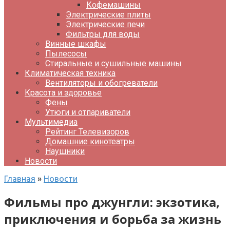
Кофемашины
Электрические плиты
Электрические печи
Фильтры для воды
Винные шкафы
Пылесосы
Стиральные и сушильные машины
Климатическая техника
Вентиляторы и обогреватели
Красота и здоровье
Фены
Утюги и отпариватели
Мультимедиа
Рейтинг Телевизоров
Домашние кинотеатры
Наушники
Новости
Главная
»
Новости
Фильмы про джунгли: экзотика,
приключения и борьба за жизнь