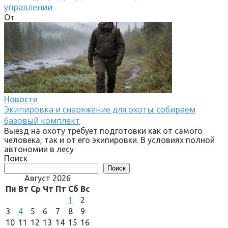
управлении
От
Новости
Экипировка и снаряжение для охоты: собираем
базовый комплект
Выезд на охоту требует подготовки как от самого
человека, так и от его экипировки. В условиях полной
автономии в лесу
Поиск
Поиск
Август 2026
Пн
Вт
Ср
Чт
Пт
Сб
Вс
1
2
3
4
5
6
7
8
9
10
11
12
13
14
15
16