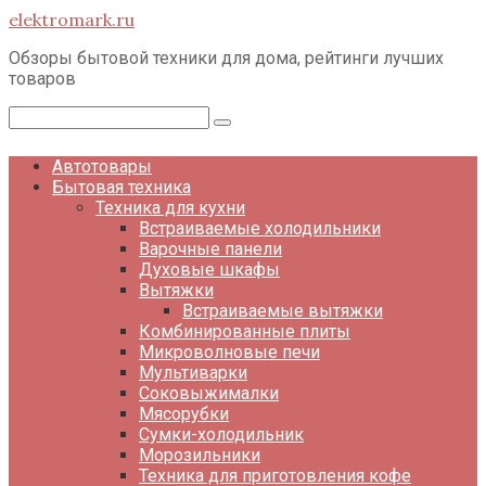
Перейти
elektromark.ru
к
контенту
Обзоры бытовой техники для дома, рейтинги лучших
товаров
Поиск:
Автотовары
Бытовая техника
Техника для кухни
Встраиваемые холодильники
Варочные панели
Духовые шкафы
Вытяжки
Встраиваемые вытяжки
Комбинированные плиты
Микроволновые печи
Мультиварки
Соковыжималки
Мясорубки
Сумки-холодильник
Морозильники
Техника для приготовления кофе