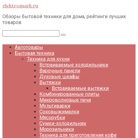
Перейти
elektromark.ru
к
контенту
Обзоры бытовой техники для дома, рейтинги лучших
товаров
Поиск:
Автотовары
Бытовая техника
Техника для кухни
Встраиваемые холодильники
Варочные панели
Духовые шкафы
Вытяжки
Встраиваемые вытяжки
Комбинированные плиты
Микроволновые печи
Мультиварки
Соковыжималки
Мясорубки
Сумки-холодильник
Морозильники
Техника для приготовления кофе