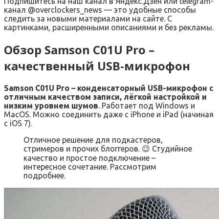
Подпишитесь на наш канал в Яндекс.Дзен или telegram-
канал @overclockers_news — это удобные способы
следить за новыми материалами на сайте. С
картинками, расширенными описаниями и без рекламы.
Обзор Samson C01U Pro –
качественный USB-микрофон
Samson C01U Pro – конденсаторный USB-микрофон с
отличным качеством записи, лёгкой настройкой и
низким уровнем шумов
. Работает под Windows и
MacOS. Можно соединить даже с iPhone и iPad (начиная
с iOS 7).
Отличное решение для подкастеров,
стримеров и прочих блоггеров. 😉 Студийное
качество и простое подключение –
интересное сочетание. Рассмотрим
подробнее.