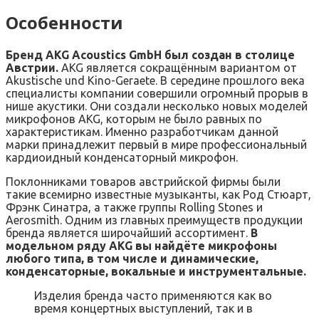
Особенности
Бренд AKG Acoustics GmbH был создан в столице
Австрии.
AKG является сокращённым вариантом от
Akustische und Kino-Geraete. В середине прошлого века
специалисты компании совершили огромный прорыв в
нише акустики. Они создали несколько новых моделей
микрофонов AKG, которым не было равных по
характеристикам. Именно разработчикам данной
марки принадлежит первый в мире профессиональный
кардиоидный конденсаторный микрофон.
Поклонниками товаров австрийской фирмы были
такие всемирно известные музыканты, как Род Стюарт,
Фрэнк Синатра, а также группы Rolling Stones и
Aerosmith. Одним из главных преимуществ продукции
бренда является широчайший ассортимент.
В
модельном ряду AKG вы найдёте микрофоны
любого типа, в том числе и динамические,
конденсаторные, вокальные и инструментальные.
Изделия бренда часто применяются как во
время концертных выступлений, так и в