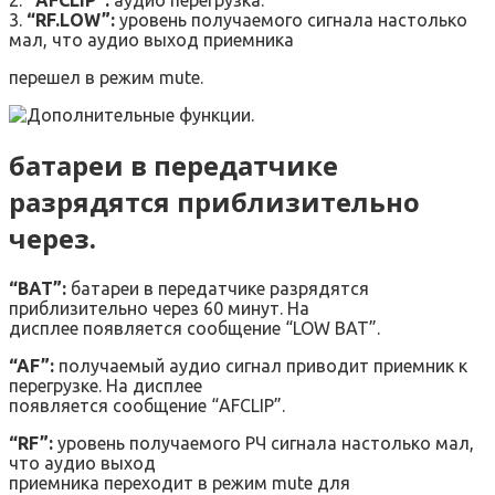
2.
“AFCLIP”:
аудио перегрузка.
3.
“RF.LOW”:
уровень получаемого сигнала настолько
мал, что аудио выход приемника
перешел в режим mute.
батареи в передатчике
разрядятся приблизительно
через.
“BAT”:
батареи в передатчике разрядятся
приблизительно через 60 минут. На
дисплее появляется сообщение “LOW BAT”.
“AF”:
получаемый аудио сигнал приводит приемник к
перегрузке. На дисплее
появляется сообщение “AFCLIP”.
“RF”:
уровень получаемого РЧ сигнала настолько мал,
что аудио выход
приемника переходит в режим mute для