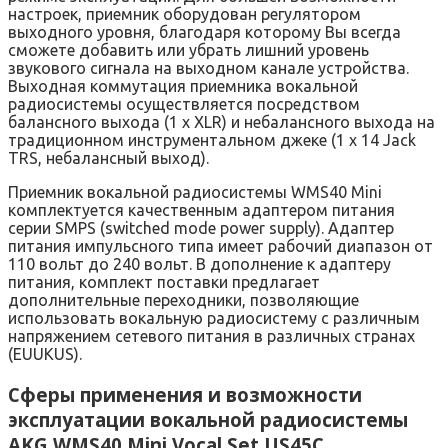
настроек, приемник оборудован регулятором
выходного уровня, благодаря которому Вы всегда
сможете добавить или убрать лишний уровень
звукового сигнала на выходном канале устройства.
Выходная коммутация приемника вокальной
радиосистемы осуществляется посредством
балансного выхода (1 х XLR) и небалансного выхода на
традиционном инструментальном джеке (1 х 14 Jack
TRS, небалансный выход).
Приемник вокальной радиосистемы WMS40 Mini
комплектуется качественным адаптером питания
серии SMPS (switched mode power supply). Адаптер
питания импульсного типа имеет рабочий диапазон от
110 вольт до 240 вольт. В дополнение к адаптеру
питания, комплект поставки предлагает
дополнительные переходники, позволяющие
использовать вокальную радиосистему с различным
напряжением сетевого питания в различных странах
(EUUKUS).
Сферы применения и возможности
эксплуатации вокальной радиосистемы
AKG WMS40 Mini Vocal Set US45C