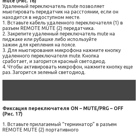
mute (Рис. 16)
Удаленный переключатель mute позволяет
мьютировать передатчик на расстоянии, если он
находится в недоступном месте.
1. Вставьте кабель удаленного переключателя (1) в
разъем REMOTE MUTE (2) передатчика.
2. Закрепите удаленный переключатель mute на
пиджаке или рубашке либо используйте
зажим для крепления на поясе.
3. Для мьютирования микрофона нажмите кнопку
удаленного переключателя mute. Кнопка
сработает, и загорится красный светодиод.
4. Чтобы активировать микрофон, нажмите кнопку еще
раз. Загорится зеленый светодиод.
Читать статью
Обзор наушников SONY MDR-
XB950B1 EXTRA BASS
Фиксация переключателя ON – MUTE/PRG – OFF
(Рис. 17)
1. Вставьте прилагаемый “терминатор” в разъем
REMOTE MUTE (2) портативного