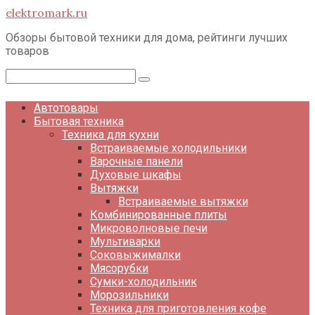
Перейти
elektromark.ru
к
контенту
Обзоры бытовой техники для дома, рейтинги лучших
товаров
Поиск:
Автотовары
Бытовая техника
Техника для кухни
Встраиваемые холодильники
Варочные панели
Духовые шкафы
Вытяжки
Встраиваемые вытяжки
Комбинированные плиты
Микроволновые печи
Мультиварки
Соковыжималки
Мясорубки
Сумки-холодильник
Морозильники
Техника для приготовления кофе