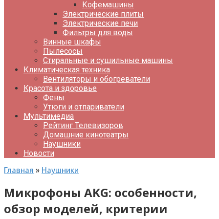
Кофемашины
Электрические плиты
Электрические печи
Фильтры для воды
Винные шкафы
Пылесосы
Стиральные и сушильные машины
Климатическая техника
Вентиляторы и обогреватели
Красота и здоровье
Фены
Утюги и отпариватели
Мультимедиа
Рейтинг Телевизоров
Домашние кинотеатры
Наушники
Новости
Главная
»
Наушники
Микрофоны AKG: особенности,
обзор моделей, критерии