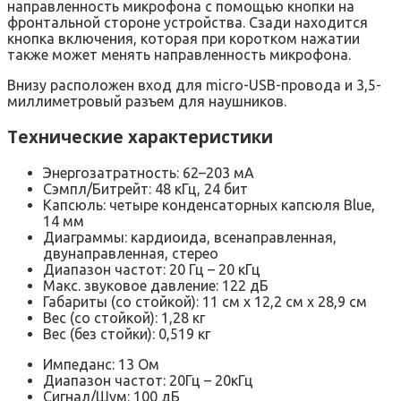
направленность микрофона с помощью кнопки на
фронтальной стороне устройства. Сзади находится
кнопка включения, которая при коротком нажатии
также может менять направленность микрофона.
Внизу расположен вход для micro-USB-провода и 3,5-
миллиметровый разъем для наушников.
Технические характеристики
Энергозатратность: 62–203 мA
Сэмпл/Битрейт: 48 кГц, 24 бит
Капсюль: четыре конденсаторных капсюля Blue,
14 мм
Диаграммы: кардиоида, всенаправленная,
двунаправленная, стерео
Диапазон частот: 20 Гц – 20 кГц
Макс. звуковое давление: 122 дБ
Габариты (со стойкой): 11 см x 12,2 см x 28,9 см
Вес (со стойкой): 1,28 кг
Вес (без стойки): 0,519 кг
Импеданс: 13 Ом
Диапазон частот: 20Гц – 20кГц
Сигнал/Шум: 100 дБ