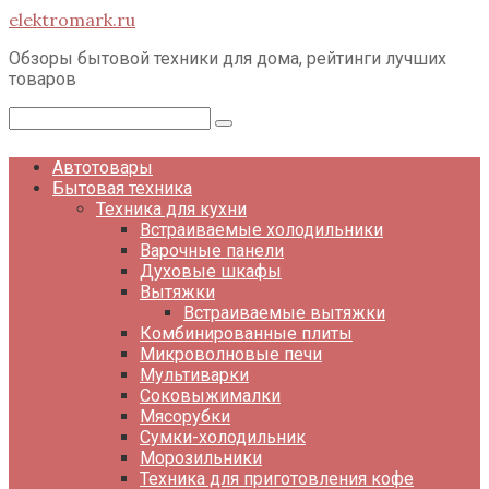
Перейти
elektromark.ru
к
контенту
Обзоры бытовой техники для дома, рейтинги лучших
товаров
Поиск:
Автотовары
Бытовая техника
Техника для кухни
Встраиваемые холодильники
Варочные панели
Духовые шкафы
Вытяжки
Встраиваемые вытяжки
Комбинированные плиты
Микроволновые печи
Мультиварки
Соковыжималки
Мясорубки
Сумки-холодильник
Морозильники
Техника для приготовления кофе