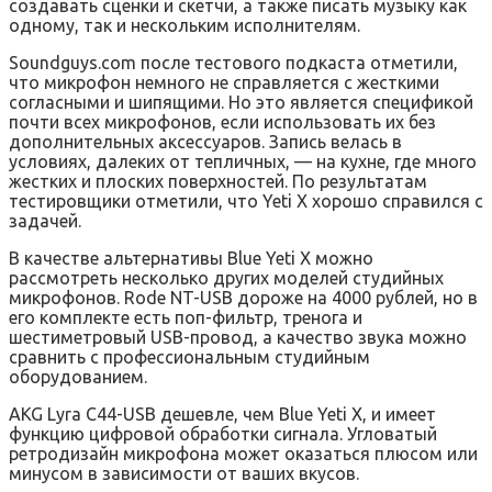
создавать сценки и скетчи, а также писать музыку как
одному, так и нескольким исполнителям.
Soundguys.com после тестового подкаста отметили,
что микрофон немного не справляется с жесткими
согласными и шипящими. Но это является спецификой
почти всех микрофонов, если использовать их без
дополнительных аксессуаров. Запись велась в
условиях, далеких от тепличных, — на кухне, где много
жестких и плоских поверхностей. По результатам
тестировщики отметили, что Yeti X хорошо справился с
задачей.
В качестве альтернативы Blue Yeti X можно
рассмотреть несколько других моделей студийных
микрофонов. Rode NT-USB дороже на 4000 рублей, но в
его комплекте есть поп-фильтр, тренога и
шестиметровый USB-провод, а качество звука можно
сравнить с профессиональным студийным
оборудованием.
AKG Lyra C44-USB дешевле, чем Blue Yeti X, и имеет
функцию цифровой обработки сигнала. Угловатый
ретродизайн микрофона может оказаться плюсом или
минусом в зависимости от ваших вкусов.