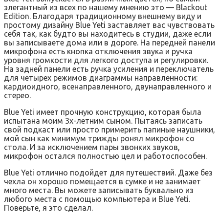
элегантный из всех по нашему мнению это — Blackout
Edition. Благодаря традиционному внешнему виду и
простому дизайну Blue Yeti заставляет вас чувствовать
себя так, как будто вы находитесь в студии, даже если
вы записываете дома или в дороге. На передней панели
микрофона есть кнопка отключения звука и ручка
уровня громкости для легкого доступа и регулировки.
На задней панели есть ручка усиления и переключатель
для четырех режимов диаграммы направленности:
кардиоидного, всенаправленного, двунаправленного и
стерео.
Blue Yeti имеет прочную конструкцию, которая была
испытана моим 3х-летним сыном. Пытаясь записать
свой подкаст или просто примерить папиные наушники,
мой сын как минимум трижды ронял микрофон со
стола. И за исключением пары звонких звуков,
микрофон остался полностью цел и работоспособен.
Blue Yeti отлично подойдет для путешествий. Даже без
чехла он хорошо помещается в сумке и не занимает
много места. Вы можете записывать буквально из
любого места с помощью компьютера и Blue Yeti.
Поверьте, я это сделал.