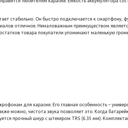
нравится любителям караоке. Емкость аккумулятора сост
тает стабильно. Он быстро подключается к смартфону, 
териалов отличное. Немаловажным преимуществом являет
достатков товара покупатели упоминают маленькую громк
рофонам для караоке. Его главная особенность – униве
акже можно, чистота звука позволяет это. Когда батаре
ется прочный шнур с штекером TRS (6.35 мм). Комплекта