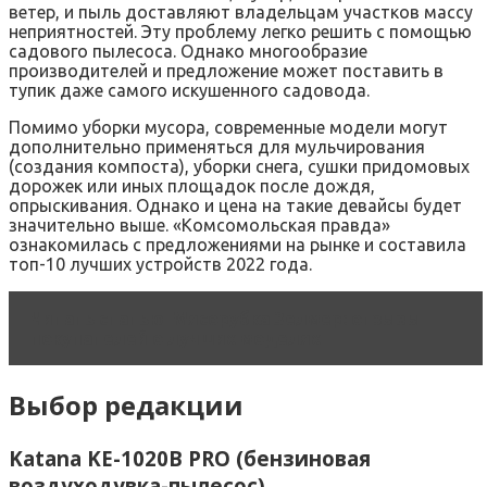
ветер, и пыль доставляют владельцам участков массу
неприятностей. Эту проблему легко решить с помощью
садового пылесоса. Однако многообразие
производителей и предложение может поставить в
тупик даже самого искушенного садовода.
Помимо уборки мусора, современные модели могут
дополнительно применяться для мульчирования
(создания компоста), уборки снега, сушки придомовых
дорожек или иных площадок после дождя,
опрыскивания. Однако и цена на такие девайсы будет
значительно выше. «Комсомольская правда»
ознакомилась с предложениями на рынке и составила
топ-10 лучших устройств 2022 года.
Читать статью
Мясорубка Зелмер: отзывы
покупателей о лучших моделях
Выбор редакции
Katana KE-1020B PRO (бензиновая
воздуходувка-пылесос)