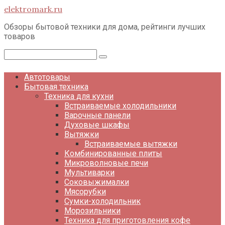
Перейти
elektromark.ru
к
контенту
Обзоры бытовой техники для дома, рейтинги лучших
товаров
Поиск:
Автотовары
Бытовая техника
Техника для кухни
Встраиваемые холодильники
Варочные панели
Духовые шкафы
Вытяжки
Встраиваемые вытяжки
Комбинированные плиты
Микроволновые печи
Мультиварки
Соковыжималки
Мясорубки
Сумки-холодильник
Морозильники
Техника для приготовления кофе