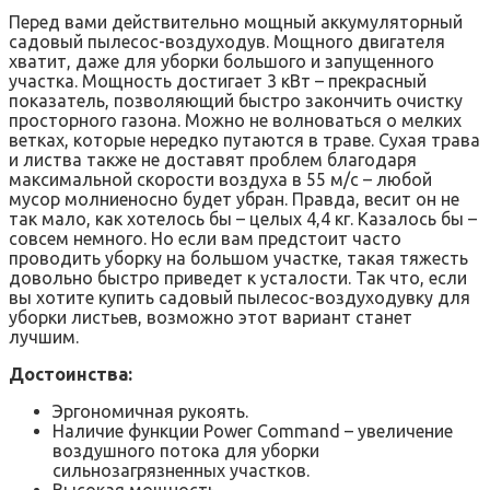
Перед вами действительно мощный аккумуляторный
садовый пылесос-воздуходув. Мощного двигателя
хватит, даже для уборки большого и запущенного
участка. Мощность достигает 3 кВт – прекрасный
показатель, позволяющий быстро закончить очистку
просторного газона. Можно не волноваться о мелких
ветках, которые нередко путаются в траве. Сухая трава
и листва также не доставят проблем благодаря
максимальной скорости воздуха в 55 м/с – любой
мусор молниеносно будет убран. Правда, весит он не
так мало, как хотелось бы – целых 4,4 кг. Казалось бы –
совсем немного. Но если вам предстоит часто
проводить уборку на большом участке, такая тяжесть
довольно быстро приведет к усталости. Так что, если
вы хотите купить садовый пылесос-воздуходувку для
уборки листьев, возможно этот вариант станет
лучшим.
Достоинства:
Эргономичная рукоять.
Наличие функции Power Command – увеличение
воздушного потока для уборки
сильнозагрязненных участков.