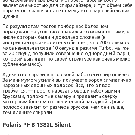
является емкостью для спиралайзера, и тут объем себя
оправдал: в чашу вполне помещается пара небольших
цукини.
По результатам тестов прибор нас более чем
порадовал: он успешно справился со всеми тестами, в
числе которых были и довольно сложные (в
инструкции производитель обещает, что 200 граммов
мяса измельчатся за 10 секунд в режиме Turbo, мы же
за 20 секунд получили совершенно однородный фарш,
который выглядит по своей структуре как очень мелко
рубленное мясо).
Адекватно справился со своей работой и спиралайзер.
За минимумом усилий вы получаете ворох симпатично
нарезанных овощных полосок. Все, что от вас
требуется, — просто нарезать овощи небольшими
брусками, положить в камеру и придавить сверху
моторным блоком со специальной насадкой. Длина
полосок зависит от размера брусков: чем они выше,
тем длиннее спирали.
Polaris PHB 1382L Silent