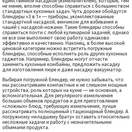
единственной насадкой (измельчителем), которые, тем
не менее, вполне способны справиться с большинством
стандартных кухонных задач. Чуть дороже обойдутся
блендеры «3 в 1» — приборы, укомплектованные
стандартной насадкой, венчиком для взбивания и
чашей с насадкой-ножами. Такие блендеры способны
справиться почти с любой кулинарной задачей, однако
не все они выполняют свою работу одинаково
эффективно и качественно. Наконец, в более высокой
ценовой категории можно встретить погружные
блендеры, способные исполнять роль других кухонных
гаджетов. Например, блендеры могут отчасти
заменить кухонные комбайны, предложить насадку
для изготовления пюре и даже насадку-вакууматор.
Выбирая погружной блендер, не нужно забывать, что
мы рассматриваем компактные и не слишком мощные
устройства, роль которых на кухне — не основная, а
вспомогательная. Для регулярного измельчения
больших объемов продуктов и для приготовления
«сложных» блюд, требующих измельчения, лучше
рассматривать полноценный стационарный блендер. А
погружному «младшему брату» оставить относительно
несложные задачи и работу с незначительными
объемами продукта.