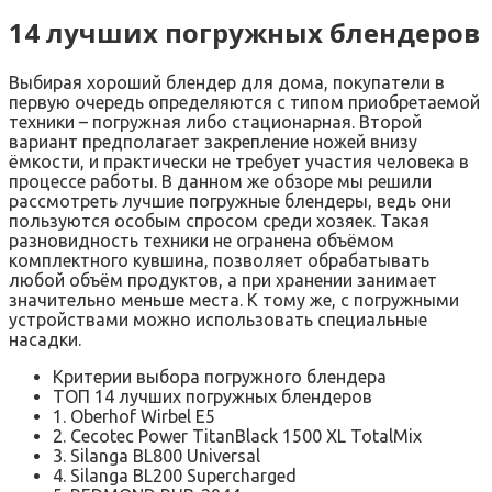
14 лучших погружных блендеров
Выбирая хороший блендер для дома, покупатели в
первую очередь определяются с типом приобретаемой
техники – погружная либо стационарная. Второй
вариант предполагает закрепление ножей внизу
ёмкости, и практически не требует участия человека в
процессе работы. В данном же обзоре мы решили
рассмотреть лучшие погружные блендеры, ведь они
пользуются особым спросом среди хозяек. Такая
разновидность техники не огранена объёмом
комплектного кувшина, позволяет обрабатывать
любой объём продуктов, а при хранении занимает
значительно меньше места. К тому же, с погружными
устройствами можно использовать специальные
насадки.
Критерии выбора погружного блендера
ТОП 14 лучших погружных блендеров
1. Oberhof Wirbel E5
2. Cecotec Power TitanBlack 1500 XL TotalMix
3. Silanga BL800 Universal
4. Silanga BL200 Supercharged