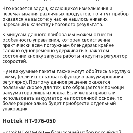
Что касается задач, касающихся измельчения и
перемалывания различных продуктов, то и тут прибор
оказался на высоте: у нас не нашлось никаких
нареканий к качеству итогового результата.
К минусам данного прибора мы можем отнести
особенность управления, которая свойственна
практически всем погружным блендерам: крайне
сложно одновременно удерживать в нажатом
состоянии кнопку запуска работы и крутить регулятор
скоростей.
Ну и вакуумные пакеты также могут обойтись в круглую
сумму (если использовать функцию вакуумирования
регулярно). Поэтому данное решение окажется
полезным скорее для тех, кто обращается к помощи
вакууматора лишь изредка. Если же вы привыкли
использовать вакууматор на постоянной основе, то
более рационально будет приобрести отдельный
упаковщик.
Hottek HT-976-050
Hottek HT-976-050 — блендерный набор российской