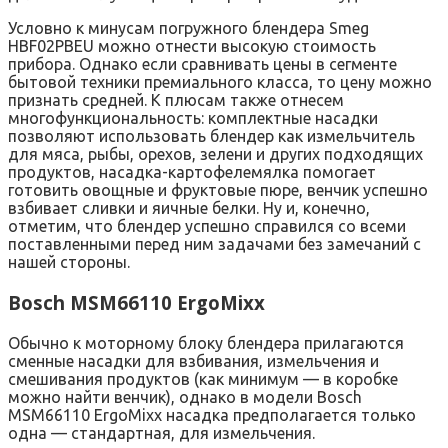
Условно к минусам погружного блендера Smeg
HBF02PBEU можно отнести высокую стоимость
прибора. Однако если сравнивать цены в сегменте
бытовой техники премиального класса, то цену можно
признать средней. К плюсам также отнесем
многофункциональность: комплектные насадки
позволяют использовать блендер как измельчитель
для мяса, рыбы, орехов, зелени и других подходящих
продуктов, насадка-картофелемялка помогает
готовить овощные и фруктовые пюре, венчик успешно
взбивает сливки и яичные белки. Ну и, конечно,
отметим, что блендер успешно справился со всеми
поставленными перед ним задачами без замечаний с
нашей стороны.
Bosch MSM66110 ErgoMixx
Обычно к моторному блоку блендера прилагаются
сменные насадки для взбивания, измельчения и
смешивания продуктов (как минимум — в коробке
можно найти венчик), однако в модели Bosch
MSM66110 ErgoMixx насадка предполагается только
одна — стандартная, для измельчения.