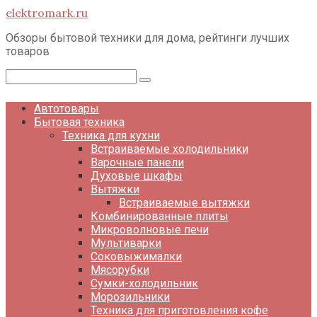
Перейти
elektromark.ru
к
контенту
Обзоры бытовой техники для дома, рейтинги лучших
товаров
Поиск:
Автотовары
Бытовая техника
Техника для кухни
Встраиваемые холодильники
Варочные панели
Духовые шкафы
Вытяжки
Встраиваемые вытяжки
Комбинированные плиты
Микроволновые печи
Мультиварки
Соковыжималки
Мясорубки
Сумки-холодильник
Морозильники
Техника для приготовления кофе