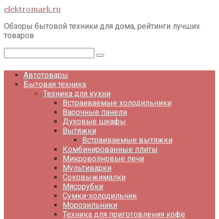
Перейти
elektromark.ru
к
контенту
Обзоры бытовой техники для дома, рейтинги лучших
товаров
Поиск:
Автотовары
Бытовая техника
Техника для кухни
Встраиваемые холодильники
Варочные панели
Духовые шкафы
Вытяжки
Встраиваемые вытяжки
Комбинированные плиты
Микроволновые печи
Мультиварки
Соковыжималки
Мясорубки
Сумки-холодильник
Морозильники
Техника для приготовления кофе