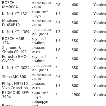
BOSCH
маленькая
0.8
400
Yandex
MMR08A1
чаша
короткий
Kitfort KT-1321
1.5
400
Yandex
шнур
Moulinex
маленькая
0.5
500
Yandex
DJ450B10
чаша
невысокая
Kitfort КТ-1389
1.2
400
Yandex
мощность
BOSCH MMR
крупный
1.5
550
Yandex
15A1
прибор
Zigmund &
сложно
1.8
500
Yandex
Shtain CR-19R
мыть
Eurostek EMC-
крупный
2
600
Yandex
GN02P
прибор
невысокая
Kitfort КТ-3024
2
350
Yandex
мощность
маленькая
Steba MG 500
0.5
500
Yandex
чаша
Philips HR7510
сложно
1.5
800
Yandex
Viva Collection
мыть
REDMOND RFP-
короткий
2
1900
Yandex
3904
шнур
вибрирует
Bosch
при