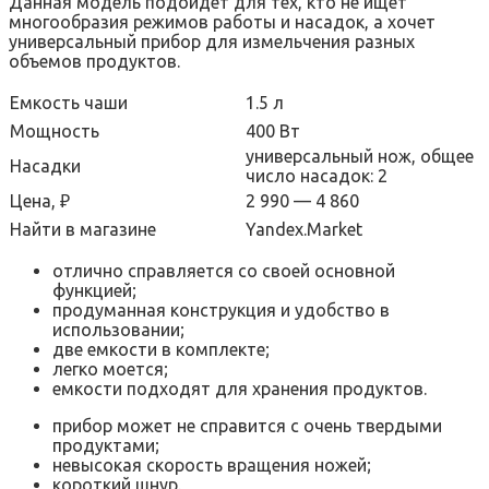
Данная модель подойдет для тех, кто не ищет
многообразия режимов работы и насадок, а хочет
универсальный прибор для измельчения разных
объемов продуктов.
Емкость чаши
1.5 л
Мощность
400 Вт
универсальный нож, общее
Насадки
число насадок: 2
Цена, ₽
2 990 — 4 860
Найти в магазине
Yandex.Market
отлично справляется со своей основной
функцией;
продуманная конструкция и удобство в
использовании;
две емкости в комплекте;
легко моется;
емкости подходят для хранения продуктов.
прибор может не справится с очень твердыми
продуктами;
невысокая скорость вращения ножей;
короткий шнур.