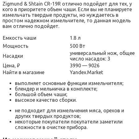
Zigmund & Shtain CR-19R отлично подойдет для тех, у
кого в приоритете объем чаши. Если вы не планируете
измельчать твердые продукты, но нуждаетесь в
простом надежном измельчителе, то данная модель
вам отлично подойдет.
Емкость чаши
1.8 л
Мощность
500 Вт
универсальный нож, общее
Насадки
число насадок: 3
Цена, ₽
3990 — 9026
Найти в магазине
Yandex.Market
выполняет основные функции измельчителя;
блендер и мельничка в комплекте;
большой объем чаши;
высокое качество сборки.
не подходит для измельчения мяса, орехов и
других твердых продуктов;
некоторые покупатели покупатели заметили
сложности в очистке прибора.