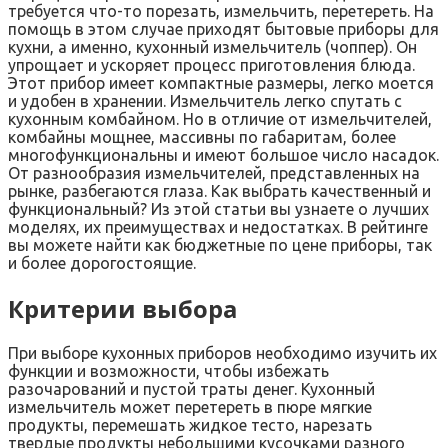
требуется что-то порезать, измельчить, перетереть. На
помощь в этом случае приходят бытовые приборы для
кухни, а именно, кухонный измельчитель (чоппер). Он
упрощает и ускоряет процесс приготовления блюда.
Этот прибор имеет компактные размеры, легко моется
и удобен в хранении. Измельчитель легко спутать с
кухонным комбайном. Но в отличие от измельчителей,
комбайны мощнее, массивны по габаритам, более
многофункциональны и имеют большое число насадок.
От разнообразия измельчителей, представленных на
рынке, разбегаются глаза. Как выбрать качественный и
функциональный? Из этой статьи вы узнаете о лучших
моделях, их преимуществах и недостатках. В рейтинге
вы можете найти как бюджетные по цене приборы, так
и более дорогостоящие.
Критерии выбора
При выборе кухонных приборов необходимо изучить их
функции и возможности, чтобы избежать
разочарований и пустой траты денег. Кухонный
измельчитель может перетереть в пюре мягкие
продукты, перемешать жидкое тесто, нарезать
твердые продукты небольшими кусочками разного