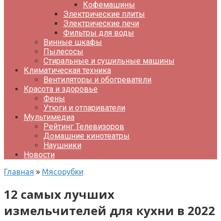
Кофемашины
Электрические плиты
Электрические печи
Фильтры для воды
Винные шкафы
Пылесосы
Стиральные и сушильные машины
Климатическая техника
Вентиляторы и обогреватели
Красота и здоровье
Фены
Утюги и отпариватели
Мультимедиа
Рейтинг Телевизоров
Домашние кинотеатры
Наушники
Новости
Главная
»
Мясорубки
12 самых лучших
измельчителей для кухни в 2022