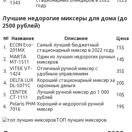
6.
стационарных блендеров в 2022
122$
1343
году
Лучшие недорогие миксеры для дома (до
2500 рублей)
№
Название
Описание
Цена
ECON Eco-
Самый лучший бюджетный
1.
15$
201MX
стационарный миксер в 2022 году
MARTA
Один из лучших недорогих ручных
2.
14$
MT-1511
миксеров
VITEK VT-
Отличный ручной миксер с
3.
35$
1424
удобным управлением
DELTA LUX
Хороший стационарный миксер за
4.
20$
DL-5071C
скромные деньги
CENTEK
Лучший ручной миксер до 1 000
5.
10$
CT-1111
рублей
Polaris PHM
Хороший и недорогой ручной
6.
19$
7016
миксер
ТОП лучших миксеров