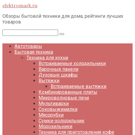
Перейти
elektromark.ru
к
контенту
Обзоры бытовой техники для дома, рейтинги лучших
товаров
Поиск:
Автотовары
Бытовая техника
Техника для кухни
Встраиваемые холодильники
Варочные панели
Духовые шкафы
Вытяжки
Встраиваемые вытяжки
Комбинированные плиты
Микроволновые печи
Мультиварки
Соковыжималки
Мясорубки
Сумки-холодильник
Морозильники
Техника для приготовления кофе