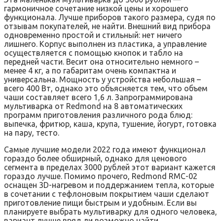
гармоничное сочетание низкой цены и хорошего
функционала. Лучше приборов такого размера, судя по
отзывам покупателей, не найти. Внешний вид прибора
одновременно простой и стильный: нет ничего
лишнего. Корпус выполнен из пластика, а управление
осуществляется с помощью кнопок и табло на
передней части. Весит она относительно немного –
менее 4 кг, а по габаритам очень компактна и
универсальна. Мощность у устройства небольшая –
всего 400 Вт, однако это объясняется тем, что объем
чаши составляет всего 1,6 л. Запрограммирована
мультиварка от Redmond на 8 автоматических
программ приготовления различного рода блюд:
выпечка, фритюр, каша, крупа, тушение, йогурт, готовка
на пару, тесто.
Самые лучшие модели 2022 года имеют функционал
гораздо более обширный, однако для ценового
сегмента в пределах 3000 рублей этот вариант кажется
гораздо лучше. Помимо прочего, Redmond RMC-02
оснащен 3D-нагревом и поддержанием тепла, которые
в сочетании с тефлоновым покрытием чаши сделают
приготовление пищи быстрым и удобным. Если вы
планируете выбрать мультиварку для одного человека,
вариант лучше вряд ли возможно найти.