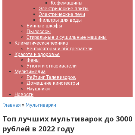
Кофемашины
Электрические плиты
Электрические печи
Фильтры для воды
Винные шкафы
Пылесосы
Стиральные и сушильные машины
Климатическая техника
Вентиляторы и обогреватели
Красота и здоровье
Фены
Утюги и отпариватели
Мультимедиа
Рейтинг Телевизоров
Домашние кинотеатры
Наушники
Новости
Главная
»
Мультиварки
Топ лучших мультиварок до 3000
рублей в 2022 году