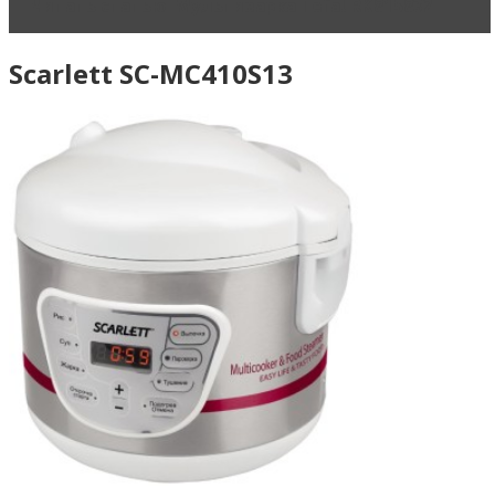
Читать статью
Мультиварка Tefal RK815832
Scarlett SC-MC410S13