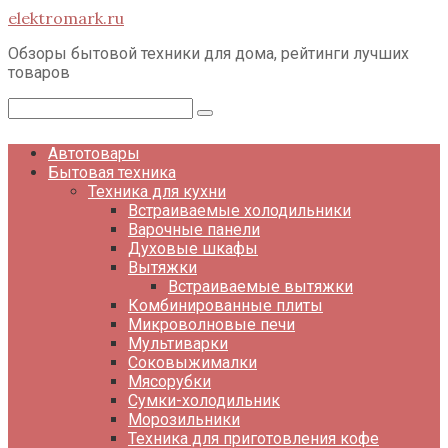
Перейти
elektromark.ru
к
контенту
Обзоры бытовой техники для дома, рейтинги лучших
товаров
Поиск:
Автотовары
Бытовая техника
Техника для кухни
Встраиваемые холодильники
Варочные панели
Духовые шкафы
Вытяжки
Встраиваемые вытяжки
Комбинированные плиты
Микроволновые печи
Мультиварки
Соковыжималки
Мясорубки
Сумки-холодильник
Морозильники
Техника для приготовления кофе