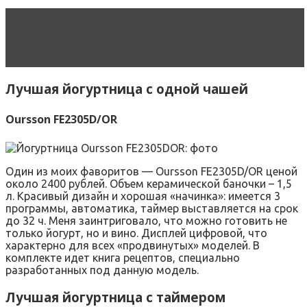
Читать статью
Обзор и характеристики
мультиварки Redmond RMC M40S. Инструкция по
применению, плюсы и минусы
Лучшая йогуртница с одной чашей
Oursson FE2305D/OR
Один из моих фаворитов — Oursson FE2305D/OR ценой
около 2400 рублей. Объем керамической баночки – 1,5
л. Красивый дизайн и хорошая «начинка»: имеется 3
программы, автоматика, таймер выставляется на срок
до 32 ч. Меня заинтриговало, что можно готовить не
только йогурт, но и вино. Дисплей цифровой, что
характерно для всех «продвинутых» моделей. В
комплекте идет книга рецептов, специально
разработанных под данную модель.
Лучшая йогуртница с таймером