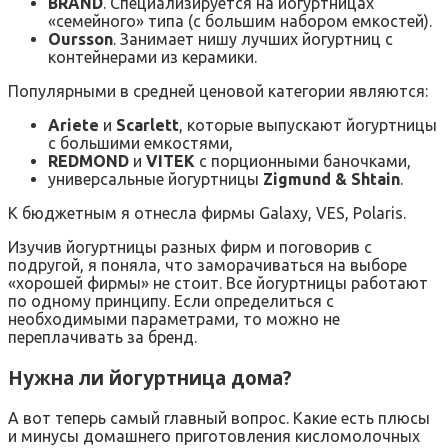
BRAND
. Специализируется на йогуртницах
«семейного» типа (с большим набором емкостей).
Oursson
. Занимает нишу лучших йогуртниц с
контейнерами из керамики.
Популярными в средней ценовой категории являются:
Ariete
и
Scarlett
, которые выпускают йогуртницы
с большими емкостями,
REDMOND
и
VITEK
с порционными баночками,
универсальные йогуртницы
Zigmund & Shtain
.
К бюджетным я отнесла фирмы Galaxy, VES, Polaris.
Изучив йогуртницы разных фирм и поговорив с
подругой, я поняла, что заморачиваться на выборе
«хорошей фирмы» не стоит. Все йогуртницы работают
по одному принципу. Если определиться с
необходимыми параметрами, то можно не
переплачивать за бренд.
Нужна ли йогуртница дома?
А вот теперь самый главный вопрос. Какие есть плюсы
и минусы домашнего приготовления кисломолочных