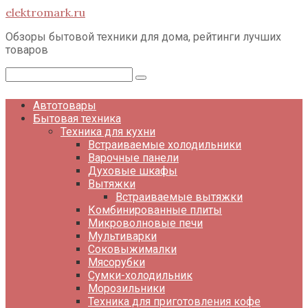
Перейти
elektromark.ru
к
контенту
Обзоры бытовой техники для дома, рейтинги лучших
товаров
Поиск:
Автотовары
Бытовая техника
Техника для кухни
Встраиваемые холодильники
Варочные панели
Духовые шкафы
Вытяжки
Встраиваемые вытяжки
Комбинированные плиты
Микроволновые печи
Мультиварки
Соковыжималки
Мясорубки
Сумки-холодильник
Морозильники
Техника для приготовления кофе