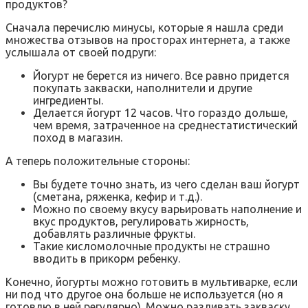
продуктов?
Сначала перечислю минусы, которые я нашла среди
множества отзывов на просторах интернета, а также
услышала от своей подруги:
Йогурт не берется из ничего. Все равно придется
покупать закваски, наполнители и другие
ингредиенты.
Делается йогурт 12 часов. Что гораздо дольше,
чем время, затраченное на среднестатистический
поход в магазин.
А теперь положительные стороны:
Вы будете точно знать, из чего сделан ваш йогурт
(сметана, ряженка, кефир и т.д.).
Можно по своему вкусу варьировать наполнение и
вкус продуктов, регулировать жирность,
добавлять различные фрукты.
Такие кисломолочные продукты не страшно
вводить в прикорм ребенку.
Конечно, йогурты можно готовить в мультиварке, если
ни под что другое она больше не используется (но я
готовлю в ней регулярно). Можно разливать закваску