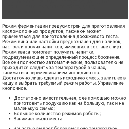
Читать статью
Мультиварка редмонд rmc-
m211. Наш отзыв, видео обзор, цена,
характеристики
Режим ферментации предусмотрен для приготовления
кисломолочных продуктов, также он может
применяться для приготовления дрожжевого теста.
Режим вина или настойки предназначен для наливок,
настоек и прочих напитков, имеющих в составе спирт.
Режим кваса помогает получить напитки,
подразумевающие определенный процесс брожение.
Все они полностью автоматические, пользователю не
приходится следить за температурой в чашах,
заниматься перемешиванием ингредиентов.
Достаточно лишь сделать исходную смесь, залить ее в
чашу и выбрать требуемый режим работы. Управление
кнопочное.
Достаточно вместительная, с ее помощью можно
приготовить продукцию как на большую, так и на
маленькую семью;
Большое количество режимов работы;
Занимает мало места.
Зачастую выдает более высокую температуру,