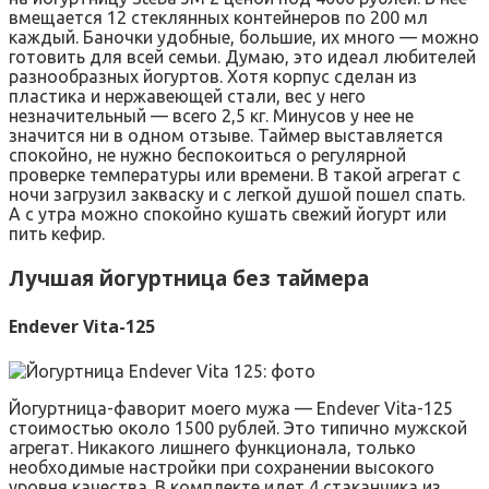
вмещается 12 стеклянных контейнеров по 200 мл
каждый. Баночки удобные, большие, их много — можно
готовить для всей семьи. Думаю, это идеал любителей
разнообразных йогуртов. Хотя корпус сделан из
пластика и нержавеющей стали, вес у него
незначительный — всего 2,5 кг. Минусов у нее не
значится ни в одном отзыве. Таймер выставляется
спокойно, не нужно беспокоиться о регулярной
проверке температуры или времени. В такой агрегат с
ночи загрузил закваску и с легкой душой пошел спать.
А с утра можно спокойно кушать свежий йогурт или
пить кефир.
Лучшая йогуртница без таймера
Endever Vita-125
Йогуртница-фаворит моего мужа — Endever Vita-125
стоимостью около 1500 рублей. Это типично мужской
агрегат. Никакого лишнего функционала, только
необходимые настройки при сохранении высокого
уровня качества. В комплекте идет 4 стаканчика из