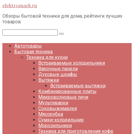
Перейти
elektromark.ru
к
контенту
Обзоры бытовой техники для дома, рейтинги лучших
товаров
Поиск:
Автотовары
Бытовая техника
Техника для кухни
Встраиваемые холодильники
Варочные панели
Духовые шкафы
Вытяжки
Встраиваемые вытяжки
Комбинированные плиты
Микроволновые печи
Мультиварки
Соковыжималки
Мясорубки
Сумки-холодильник
Морозильники
Техника для приготовления кофе