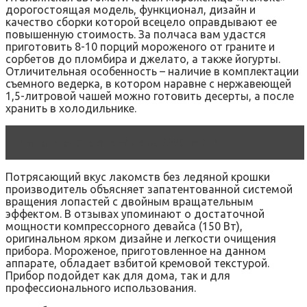
дорогостоящая модель, функционал, дизайн и
качество сборки которой всецело оправдывают ее
повышенную стоимость. За полчаса вам удастся
приготовить 8-10 порций мороженого от граните и
сорбетов до пломбира и джелато, а также йогурты.
Отличительная особенность – наличие в комплектации
съемного ведерка, в котором наравне с нержавеющей
1,5-литровой чашей можно готовить десерты, а после
хранить в холодильнике.
Читать статью
Redmond RMC-M 211
Потрясающий вкус лакомств без ледяной крошки
производитель объясняет запатентованной системой
вращения лопастей с двойным вращательным
эффектом. В отзывах упоминают о достаточной
мощности компрессорного девайса (150 Вт),
оригинальном ярком дизайне и легкости очищения
прибора. Мороженое, приготовленное на данном
аппарате, обладает взбитой кремовой текстурой.
Прибор подойдет как для дома, так и для
профессионального использования.