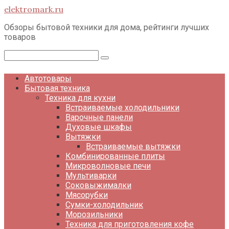
Перейти
elektromark.ru
к
контенту
Обзоры бытовой техники для дома, рейтинги лучших
товаров
Поиск:
Автотовары
Бытовая техника
Техника для кухни
Встраиваемые холодильники
Варочные панели
Духовые шкафы
Вытяжки
Встраиваемые вытяжки
Комбинированные плиты
Микроволновые печи
Мультиварки
Соковыжималки
Мясорубки
Сумки-холодильник
Морозильники
Техника для приготовления кофе