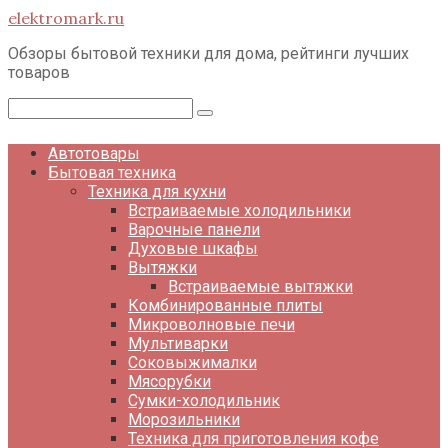
Перейти
elektromark.ru
к
контенту
Обзоры бытовой техники для дома, рейтинги лучших
товаров
Поиск:
Автотовары
Бытовая техника
Техника для кухни
Встраиваемые холодильники
Варочные панели
Духовые шкафы
Вытяжки
Встраиваемые вытяжки
Комбинированные плиты
Микроволновые печи
Мультиварки
Соковыжималки
Мясорубки
Сумки-холодильник
Морозильники
Техника для приготовления кофе