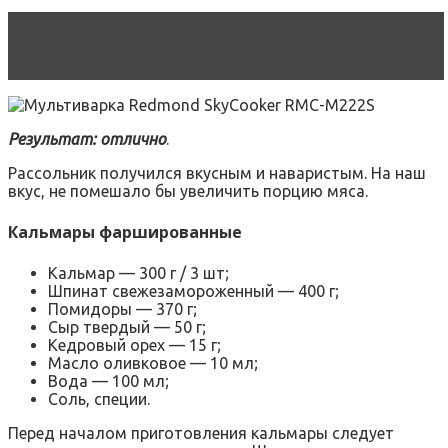
Читать статью
Мультиварка поларис pmc
0349ad инструкция по применению
Результат: отлично
.
Рассольник получился вкусным и наваристым. На наш
вкус, не помешало бы увеличить порцию мяса.
Кальмары фаршированные
Кальмар — 300 г / 3 шт;
Шпинат свежезамороженный — 400 г;
Помидоры — 370 г;
Сыр твердый — 50 г;
Кедровый орех — 15 г;
Масло оливковое — 10 мл;
Вода — 100 мл;
Соль, специи.
Перед началом приготовления кальмары следует