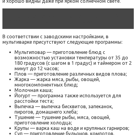
и хорошо видны даже при ярком солнечном свете.
Читать статью
Мультиварка Delonghi FH1394.
W/BK – все не так просто, но разумно
В соответствии с заводскими настройками, в
мультиварке присутствуют следующие программы:
Мультиповар — приготовление блюд с
возможностью установки температуры от 35 до
180 градусов (с шагом в 1 градус) и таймером от 2
минут до 12 часов;
Плов — приготовление различных видов плова;
Жарка — жарка мяса, рыбы, овощей,
многокомпонентных блюд;
Молочная каша;
Йогурт — программа также используется для
расстойки теста;
Выпечка — выпечка бисквитов, запеканок,
пирогов, домашнего хлеба;
Тушение — тушение рыбы, мяса, овощей,
приготовление холодца;
Крупы — варка каш на воде и крупяных гарниров;
Суп — приготовление бульонов, компотов,