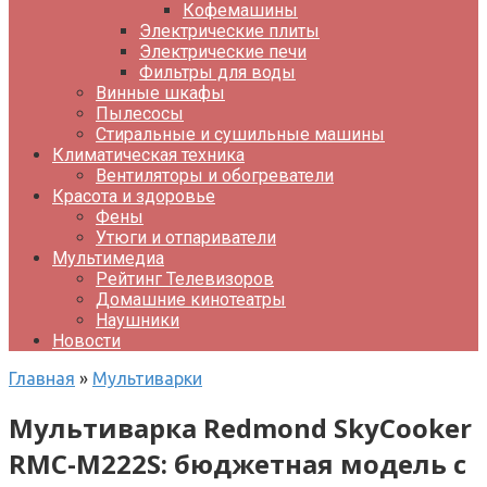
Кофемашины
Электрические плиты
Электрические печи
Фильтры для воды
Винные шкафы
Пылесосы
Стиральные и сушильные машины
Климатическая техника
Вентиляторы и обогреватели
Красота и здоровье
Фены
Утюги и отпариватели
Мультимедиа
Рейтинг Телевизоров
Домашние кинотеатры
Наушники
Новости
Главная
»
Мультиварки
Мультиварка Redmond SkyCooker
RMC-M222S: бюджетная модель с