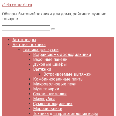
Перейти
elektromark.ru
к
контенту
Обзоры бытовой техники для дома, рейтинги лучших
товаров
Поиск:
Автотовары
Бытовая техника
Техника для кухни
Встраиваемые холодильники
Варочные панели
Духовые шкафы
Вытяжки
Встраиваемые вытяжки
Комбинированные плиты
Микроволновые печи
Мультиварки
Соковыжималки
Мясорубки
Сумки-холодильник
Морозильники
Техника для приготовления кофе