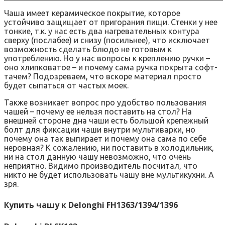
Чаша имеет керамическое покрытие, которое
устойчиво защищает от пригорания пищи. Стенки у нее
тонкие, т.к. у нас есть два нагревательных контура
сверху (послабее) и снизу (посильнее), что исключает
возможность сделать блюдо не готовым к
употреблению. Но у нас вопросы к креплению ручки –
оно хлипковатое – и почему сама ручка покрыта софт-
тачем? Подозреваем, что вскоре материал просто
будет сыпаться от частых моек.
Также возникает вопрос про удобство пользования
чашей – почему ее нельзя поставить на стол? На
внешней стороне дна чаши есть большой крепежный
болт для фиксации чаши внутри мультиварки, но
почему она так выпирает и почему она сама по себе
неровная? К сожалению, ни поставить в холодильник,
ни на стол данную чашу невозможно, что очень
неприятно. Видимо производитель посчитал, что
никто не будет использовать чашу вне мультикухни. А
зря.
Купить чашу к Delonghi FH1363/1394/1396