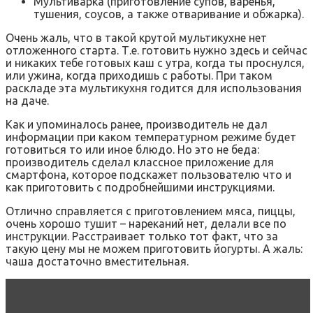
Мультиварка (приготовление супов, варенья,
тушения, соусов, а также отваривание и обжарка).
Очень жаль, что в такой крутой мультикухне нет
отложенного старта. Т.е. готовить нужно здесь и сейчас
и никаких тебе готовых каш с утра, когда ты проснулся,
или ужина, когда приходишь с работы. При таком
раскладе эта мультикухня годится для использования
на даче.
Как и упоминалось ранее, производитель не дал
информации при каком температурном режиме будет
готовиться то или иное блюдо. Но это не беда:
производитель сделал классное приложение для
смартфона, которое подскажет пользователю что и
как приготовить с подробнейшими инструкциями.
Отлично справляется с приготовлением мяса, пиццы,
очень хорошо тушит – нареканий нет, делали все по
инструкции. Расстраивает только тот факт, что за
такую цену мы не можем приготовить йогурты. А жаль:
чаша достаточно вместительная.
Читать статью
7 лучших мультиварок 3 литра