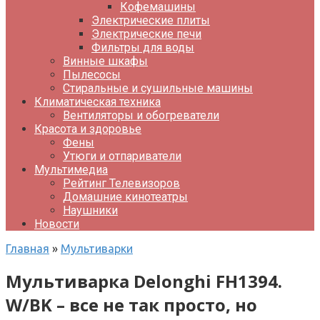
Кофемашины
Электрические плиты
Электрические печи
Фильтры для воды
Винные шкафы
Пылесосы
Стиральные и сушильные машины
Климатическая техника
Вентиляторы и обогреватели
Красота и здоровье
Фены
Утюги и отпариватели
Мультимедиа
Рейтинг Телевизоров
Домашние кинотеатры
Наушники
Новости
Главная
»
Мультиварки
Мультиварка Delonghi FH1394.
W/BK – все не так просто, но