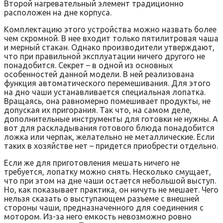
Второй нагревательный элемент традиционно
расположен на дне корпуса.
Комплектацию этого устройства можно назвать более
чем скромной. В нее входит только пятилитровая чаша
и мерный стакан. Однако производители утверждают,
что при правильной эксплуатации ничего другого не
понадобится. Секрет – в одной из основных
особенностей данной модели. В ней реализована
функция автоматического перемешивания. Для этого
на дно чаши устанавливается специальная лопатка.
Вращаясь, она равномерно помешивает продукты, не
допуская их пригорания. Так что, на самом деле,
дополнительные инструменты для готовки не нужны. А
вот для раскладывания готового блюда понадобится
ложка или черпак, желательно не металлические. Если
таких в хозяйстве нет – придется приобрести отдельно.
Если же для приготовления мешать ничего не
требуется, лопатку можно снять. Несколько смущает,
что при этом на дне чаши остается небольшой выступ.
Но, как показывает практика, он ничуть не мешает. Чего
нельзя сказать о выступающем разъеме с внешней
стороны чаши, предназначенного для соединения с
мотором. Из-за него емкость невозможно ровно