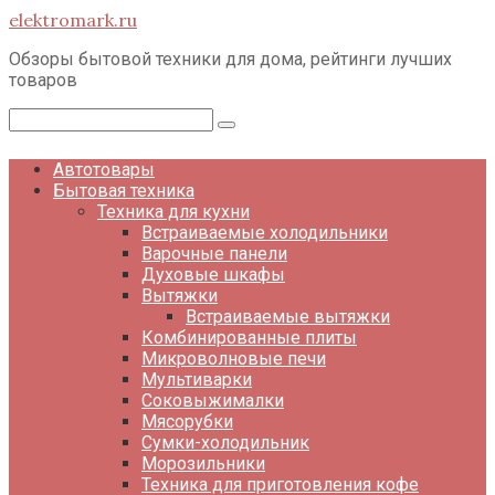
Перейти
elektromark.ru
к
контенту
Обзоры бытовой техники для дома, рейтинги лучших
товаров
Поиск:
Автотовары
Бытовая техника
Техника для кухни
Встраиваемые холодильники
Варочные панели
Духовые шкафы
Вытяжки
Встраиваемые вытяжки
Комбинированные плиты
Микроволновые печи
Мультиварки
Соковыжималки
Мясорубки
Сумки-холодильник
Морозильники
Техника для приготовления кофе