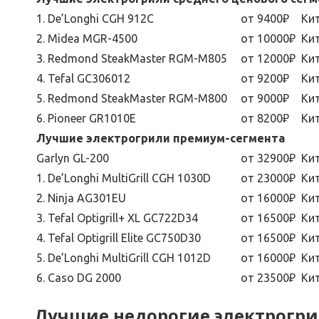
1. De’Longhi CGH 912C
от 9400₽
Ки
2. Midea MGR-4500
от 10000₽
Ки
3. Redmond SteakMaster RGM-M805
от 12000₽
Ки
4. Tefal GC306012
от 9200₽
Ки
5. Redmond SteakMaster RGM-M800
от 9000₽
Ки
6. Pioneer GR1010E
от 8200₽
Ки
Лучшие электрогрили премиум-сегмента
Garlyn GL-200
от 32900₽
Ки
1. De’Longhi MultiGrill CGH 1030D
от 23000₽
Ки
2. Ninja AG301EU
от 16000₽
Ки
3. Tefal Optigrill+ XL GC722D34
от 16500₽
Ки
4. Tefal Optigrill Elite GC750D30
от 16500₽
Ки
5. De’Longhi MultiGrill CGH 1012D
от 16000₽
Ки
6. Caso DG 2000
от 23500₽
Ки
Лучшие недорогие электрогр