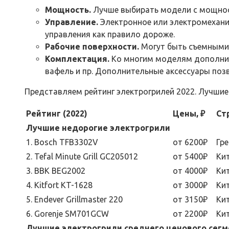
Мощность.
Лучше выбирать модели с мощност
Управление.
Электронное или электромеханич
управления как правило дороже.
Рабочие поверхности.
Могут быть съемными и
Комплектация.
Ко многим моделям дополните
вафель и пр. Дополнительные аксессуары поз
Представляем рейтинг электрогрилей 2022. Лучши
Рейтинг (2022)
Цены, ₽
Ст
Лучшие недорогие электрогрили
1. Bosch TFB3302V
от 6200₽
Гр
2. Tefal Minute Grill GC205012
от 5400₽
Ки
3. BBK BEG2002
от 4000₽
Ки
4. Kitfort KT-1628
от 3000₽
Ки
5. Endever Grillmaster 220
от 3150₽
Ки
6. Gorenje SM701GCW
от 2200₽
Ки
Лучшие электрогрили среднего ценового сегм