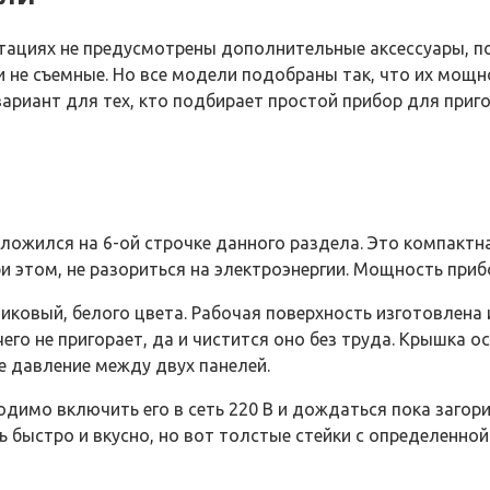
ктациях не предусмотрены дополнительные аксессуары, 
ли не съемные. Но все модели подобраны так, что их мо
вариант для тех, кто подбирает простой прибор для приг
жился на 6-ой строчке данного раздела. Это компактна
и этом, не разориться на электроэнергии. Мощность прибо
тиковый, белого цвета. Рабочая поверхность изготовлена
чего не пригорает, да и чистится оно без труда. Крышка
е давление между двух панелей.
димо включить его в сеть 220 В и дождаться пока загорит
ь быстро и вкусно, но вот толстые стейки с определенно