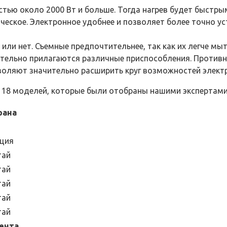
ью около 2000 Вт и больше. Тогда нагрев будет быстрым
еское. Электронное удобнее и позволяет более точно у
ли нет. Съемные предпочтительнее, так как их легче мыт
льно прилагаются различные приспособления. Противни
воляют значительно расширить круг возможностей электр
е 18 моделей, которые были отобраны нашими экспертами
рана
еция
тай
тай
тай
тай
тай
ента