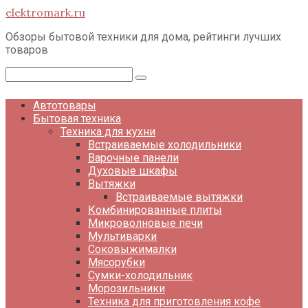
Перейти
elektromark.ru
к
контенту
Обзоры бытовой техники для дома, рейтинги лучших
товаров
Поиск:
Автотовары
Бытовая техника
Техника для кухни
Встраиваемые холодильники
Варочные панели
Духовые шкафы
Вытяжки
Встраиваемые вытяжки
Комбинированные плиты
Микроволновые печи
Мультиварки
Соковыжималки
Мясорубки
Сумки-холодильник
Морозильники
Техника для приготовления кофе