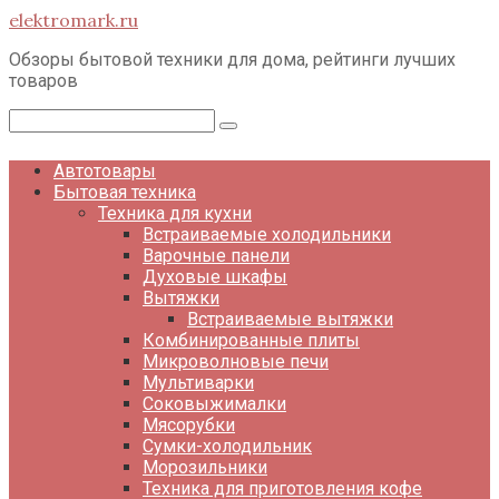
Перейти
elektromark.ru
к
контенту
Обзоры бытовой техники для дома, рейтинги лучших
товаров
Поиск:
Автотовары
Бытовая техника
Техника для кухни
Встраиваемые холодильники
Варочные панели
Духовые шкафы
Вытяжки
Встраиваемые вытяжки
Комбинированные плиты
Микроволновые печи
Мультиварки
Соковыжималки
Мясорубки
Сумки-холодильник
Морозильники
Техника для приготовления кофе