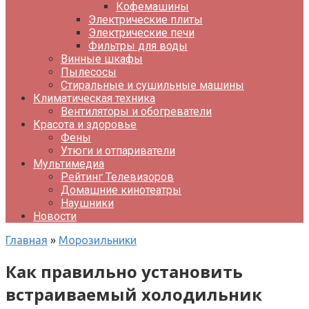
Кофемашины
Электрические плиты
Электрические печи
Фильтры для воды
Винные шкафы
Пылесосы
Стиральные и сушильные машины
Климатическая техника
Вентиляторы и обогреватели
Красота и здоровье
Фены
Утюги и отпариватели
Мультимедиа
Рейтинг Телевизоров
Домашние кинотеатры
Наушники
Новости
Главная
»
Морозильники
Как правильно установить
встраиваемый холодильник