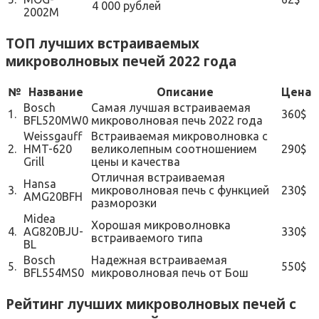
4 000 рублей
2002M
ТОП лучших встраиваемых
микроволновых печей 2022 года
№
Название
Описание
Цена
Bosch
Самая лучшая встраиваемая
1.
360$
BFL520MW0
микроволновая печь 2022 года
Weissgauff
Встраиваемая микроволновка с
2.
HMT-620
великолепным соотношением
290$
Grill
цены и качества
Отличная встраиваемая
Hansa
3.
микроволновая печь с функцией
230$
AMG20BFH
разморозки
Midea
Хорошая микроволновка
4.
AG820BJU-
330$
встраиваемого типа
BL
Bosch
Надежная встраиваемая
5.
550$
BFL554MS0
микроволновая печь от Бош
Рейтинг лучших микроволновых печей с