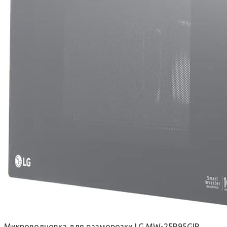
Микроволновка для разморозки LG MW-25R95GIR