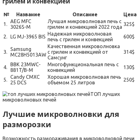
грилем и конвекцией
№
Название
Описание
Цена
AEG MFC
Лучшая микроволновая печь с
1.
325$
3026S-M
грилем и конвекцией 2022 года
Надежная микроволновая
2.
LG MJ-3965 BIS
600$
печь с грилем и конвекцией
Качественная микроволновка
Samsung
3.
с грилем и конвекцией от
314$
MC28H5013AW
Самсунг
BBK 23MWC-
Многофункциональная печь с
4.
130$
881T/B-M
конвекцией
Candy CMXC
Хорошая микроволновая печь
5.
250$
25 DCS
объемом 25 литров
ТОП лучших
микроволновых печей
Лучшие микроволновки для
разморозки
Возможность размораживания в микроволновой печи