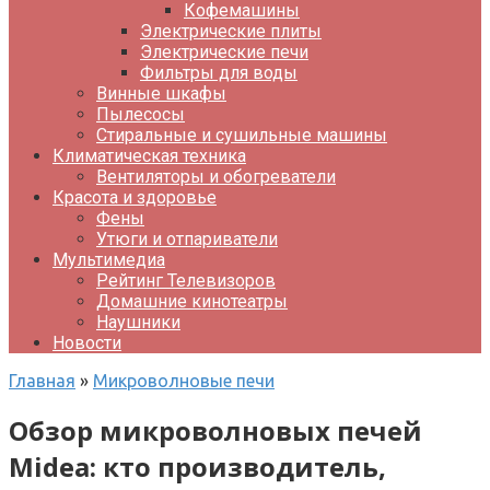
Кофемашины
Электрические плиты
Электрические печи
Фильтры для воды
Винные шкафы
Пылесосы
Стиральные и сушильные машины
Климатическая техника
Вентиляторы и обогреватели
Красота и здоровье
Фены
Утюги и отпариватели
Мультимедиа
Рейтинг Телевизоров
Домашние кинотеатры
Наушники
Новости
Главная
»
Микроволновые печи
Обзор микроволновых печей
Midea: кто производитель,