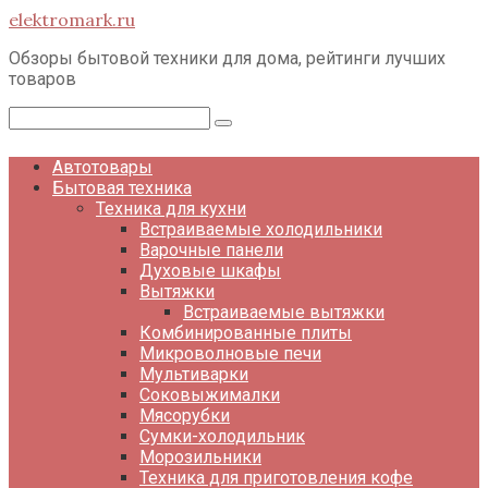
Перейти
elektromark.ru
к
контенту
Обзоры бытовой техники для дома, рейтинги лучших
товаров
Поиск:
Автотовары
Бытовая техника
Техника для кухни
Встраиваемые холодильники
Варочные панели
Духовые шкафы
Вытяжки
Встраиваемые вытяжки
Комбинированные плиты
Микроволновые печи
Мультиварки
Соковыжималки
Мясорубки
Сумки-холодильник
Морозильники
Техника для приготовления кофе