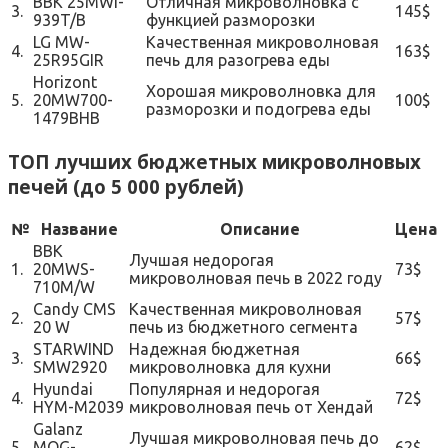
BBK 25MWI-
Отличная микроволновка с
3.
145$
939T/B
функцией разморозки
LG MW-
Качественная микроволновая
4.
163$
25R95GIR
печь для разогрева еды
Horizont
Хорошая микроволновка для
5.
20MW700-
100$
разморозки и подогрева еды
1479BHB
ТОП лучших бюджетных микроволновых
печей (до 5 000 рублей)
№
Название
Описание
Цена
BBK
Лучшая недорогая
1.
20MWS-
73$
микроволновая печь в 2022 году
710M/W
Candy CMS
Качественная микроволновая
2.
57$
20 W
печь из бюджетного сегмента
STARWIND
Надежная бюджетная
3.
66$
SMW2920
микроволновка для кухни
Hyundai
Популярная и недорогая
4.
72$
HYM-M2039
микроволновая печь от Хендай
Galanz
Лучшая микроволновая печь до
5.
MOG-
62$