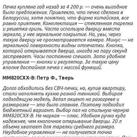
Печка куплена год назад за 4 200 р. — очень выгодное
было предложение. Привлекло, что печка сделана в
Белоруссии, хотя понятно, что фирма китайская, все
равно приятнее. Комплектация — стеклянная тарелка
и решетка-гриль. Часто использую дверцу вместо
зеркала, у нее зеркальное покрытие. Но, увы, через
такую дверцу не просматривается камера. Минус — на
зеркальной поверхности видны отпечатки. Кнопка,
которой открывается дверца, иногда на пару секунд
застревает. Часы постоянно спешат. Зато удобное
управление — кнопки и регулятор. За такую цену
вполне достойная печка с массой функций.
MM820CXX-B: Петр Ф., Тверь
Долго обходились без СВЧ-печки, но, купив квартиру,
стали наполнять кухню разной техникой. Выбирая
подходящую модель, делал акцент на разогреве и
разморозке — это было главное. Поэтому подходил
бюджетный вариант. Выбор пал на стильную черную
MM820CXX-B. Не маркая — плюс. Удобная ручка куда
надежнее, чем кнопочное открывание дверцы. 20 л
объема хватает для тарелки среднего размера.
Неудобное управление — не получается точно