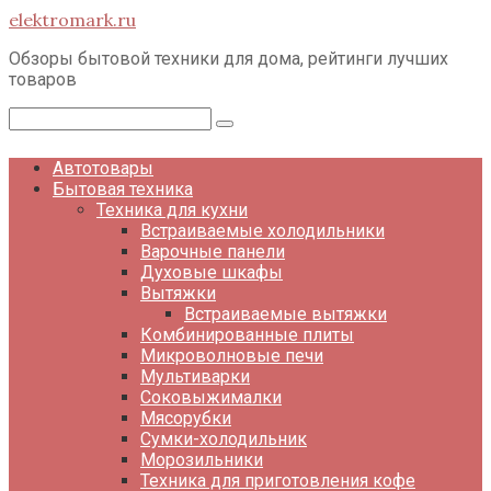
Перейти
elektromark.ru
к
контенту
Обзоры бытовой техники для дома, рейтинги лучших
товаров
Поиск:
Автотовары
Бытовая техника
Техника для кухни
Встраиваемые холодильники
Варочные панели
Духовые шкафы
Вытяжки
Встраиваемые вытяжки
Комбинированные плиты
Микроволновые печи
Мультиварки
Соковыжималки
Мясорубки
Сумки-холодильник
Морозильники
Техника для приготовления кофе