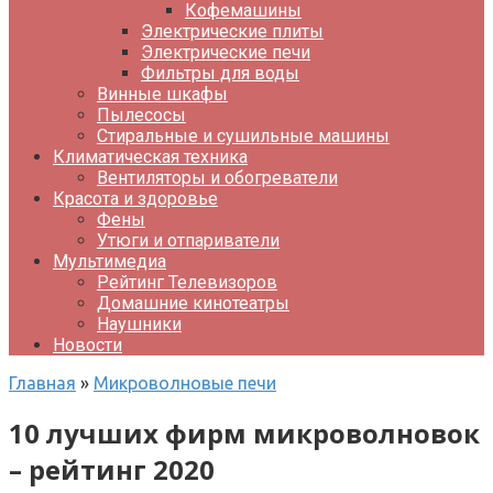
Кофемашины
Электрические плиты
Электрические печи
Фильтры для воды
Винные шкафы
Пылесосы
Стиральные и сушильные машины
Климатическая техника
Вентиляторы и обогреватели
Красота и здоровье
Фены
Утюги и отпариватели
Мультимедиа
Рейтинг Телевизоров
Домашние кинотеатры
Наушники
Новости
Главная
»
Микроволновые печи
10 лучших фирм микроволновок
– рейтинг 2020