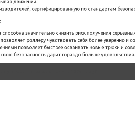
вывая движений.
оизводителей, сертифицированную по стандартам безопа
:
а способна значительно снизить риск получения серьезны
 позволяет роллеру чувствовать себя более уверенно и с
адениями позволяет быстрее осваивать новые трюки и сов
за свою безопасность дарит гораздо больше удовольствия.
ондитерки и готовой еды в 2024 году?