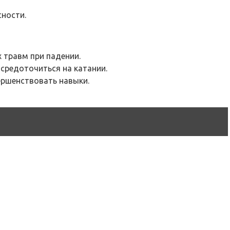
сности.
х травм при падении.
осредоточиться на катании.
ершенствовать навыки.