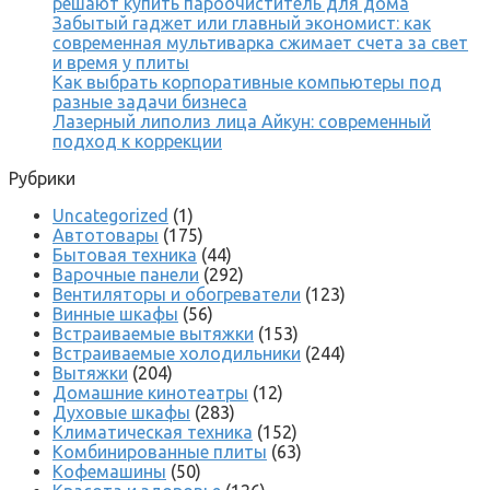
решают купить пароочиститель для дома
Забытый гаджет или главный экономист: как
современная мультиварка сжимает счета за свет
и время у плиты
Как выбрать корпоративные компьютеры под
разные задачи бизнеса
Лазерный липолиз лица Айкун: современный
подход к коррекции
Рубрики
Uncategorized
(1)
Автотовары
(175)
Бытовая техника
(44)
Варочные панели
(292)
Вентиляторы и обогреватели
(123)
Винные шкафы
(56)
Встраиваемые вытяжки
(153)
Встраиваемые холодильники
(244)
Вытяжки
(204)
Домашние кинотеатры
(12)
Духовые шкафы
(283)
Климатическая техника
(152)
Комбинированные плиты
(63)
Кофемашины
(50)