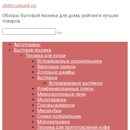
Перейти
elektromark.ru
к
контенту
Обзоры бытовой техники для дома, рейтинги лучших
товаров
Поиск:
Автотовары
Бытовая техника
Техника для кухни
Встраиваемые холодильники
Варочные панели
Духовые шкафы
Вытяжки
Встраиваемые вытяжки
Комбинированные плиты
Микроволновые печи
Мультиварки
Соковыжималки
Мясорубки
Сумки-холодильник
Морозильники
Техника для приготовления кофе