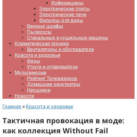
Кофемашины
Электрические плиты
Электрические печи
Фильтры для воды
Винные шкафы
Пылесосы
Стиральные и сушильные машины
Климатическая техника
Вентиляторы и обогреватели
Красота и здоровье
Фены
Утюги и отпариватели
Мультимедиа
Рейтинг Телевизоров
Домашние кинотеатры
Наушники
Новости
Главная
»
Красота и здоровье
Тактичная провокация в моде:
как коллекция Without Fail