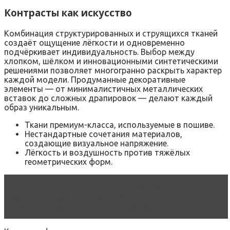
Контрасты как искусство
Комбинация структурированных и струящихся тканей
создаёт ощущение лёгкости и одновременно
подчёркивает индивидуальность. Выбор между
хлопком, шёлком и инновационными синтетическими
решениями позволяет многогранно раскрыть характер
каждой модели. Продуманные декоративные
элементы — от минималистичных металлических
вставок до сложных драпировок — делают каждый
образ уникальным.
Ткани премиум-класса, используемые в пошиве.
Нестандартные сочетания материалов,
создающие визуальное напряжение.
Лёгкость и воздушность против тяжёлых
геометрических форм.
Читать статью
Настоящее и будущее
мультимедиатехнологий в фокусе
PROINTEGRATION TECH OVERVIEW