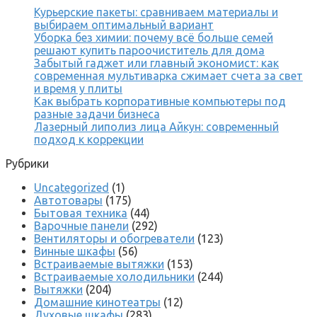
Курьерские пакеты: сравниваем материалы и
выбираем оптимальный вариант
Уборка без химии: почему всё больше семей
решают купить пароочиститель для дома
Забытый гаджет или главный экономист: как
современная мультиварка сжимает счета за свет
и время у плиты
Как выбрать корпоративные компьютеры под
разные задачи бизнеса
Лазерный липолиз лица Айкун: современный
подход к коррекции
Рубрики
Uncategorized
(1)
Автотовары
(175)
Бытовая техника
(44)
Варочные панели
(292)
Вентиляторы и обогреватели
(123)
Винные шкафы
(56)
Встраиваемые вытяжки
(153)
Встраиваемые холодильники
(244)
Вытяжки
(204)
Домашние кинотеатры
(12)
Духовые шкафы
(283)