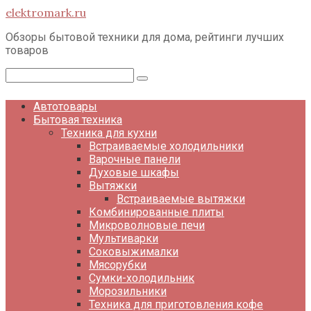
Перейти
elektromark.ru
к
контенту
Обзоры бытовой техники для дома, рейтинги лучших
товаров
Поиск:
Автотовары
Бытовая техника
Техника для кухни
Встраиваемые холодильники
Варочные панели
Духовые шкафы
Вытяжки
Встраиваемые вытяжки
Комбинированные плиты
Микроволновые печи
Мультиварки
Соковыжималки
Мясорубки
Сумки-холодильник
Морозильники
Техника для приготовления кофе