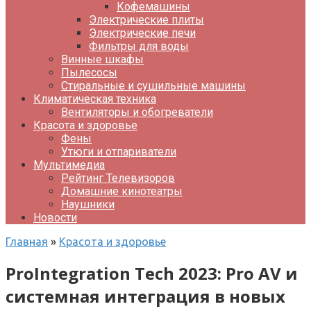
Кофемашины
Электрические плиты
Электрические печи
Фильтры для воды
Винные шкафы
Пылесосы
Стиральные и сушильные машины
Климатическая техника
Вентиляторы и обогреватели
Красота и здоровье
Фены
Утюги и отпариватели
Мультимедиа
Рейтинг Телевизоров
Домашние кинотеатры
Наушники
Новости
Главная
»
Красота и здоровье
ProIntegration Tech 2023: Pro AV и
системная интеграция в новых