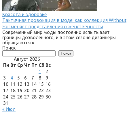
Красота и здоровье
Тактичная провокация в моде: как коллекция Without
Fail меняет представления о женственности
Современный мир моды постоянно испытывает
границы дозволенного, и в этом сезоне дизайнеры
обращаются к
Поиск
Поиск
Август 2026
Пн
Вт
Ср
Чт
Пт
Сб
Вс
1
2
3
4
5
6
7
8
9
10
11
12
13
14
15
16
17
18
19
20
21
22
23
24
25
26
27
28
29
30
31
« Июл