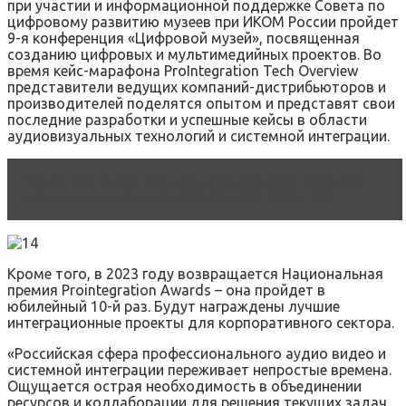
при участии и информационной поддержке Совета по
цифровому развитию музеев при ИКОМ России пройдет
9-я конференция «Цифровой музей», посвященная
созданию цифровых и мультимедийных проектов. Во
время кейс-марафона ProIntegration Tech Overview
представители ведущих компаний-дистрибьюторов и
производителей поделятся опытом и представят свои
последние разработки и успешные кейсы в области
аудиовизуальных технологий и системной интеграции.
Читать статью
Вес под контролем с новыми
напольными весами Scarlett SC-BS33E109
Кроме того, в 2023 году возвращается Национальная
премия Prointegration Awards – она пройдет в
юбилейный 10-й раз. Будут награждены лучшие
интеграционные проекты для корпоративного сектора.
«Российская сфера профессионального аудио видео и
системной интеграции переживает непростые времена.
Ощущается острая необходимость в объединении
ресурсов и коллаборации для решения текущих задач,