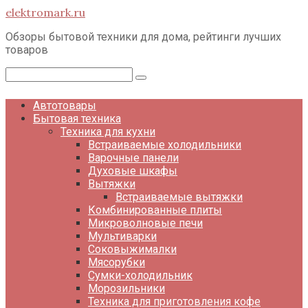
Перейти
elektromark.ru
к
контенту
Обзоры бытовой техники для дома, рейтинги лучших
товаров
Поиск:
Автотовары
Бытовая техника
Техника для кухни
Встраиваемые холодильники
Варочные панели
Духовые шкафы
Вытяжки
Встраиваемые вытяжки
Комбинированные плиты
Микроволновые печи
Мультиварки
Соковыжималки
Мясорубки
Сумки-холодильник
Морозильники
Техника для приготовления кофе