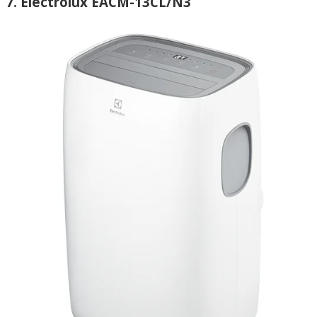
7. Electrolux EACM-13CL/N3